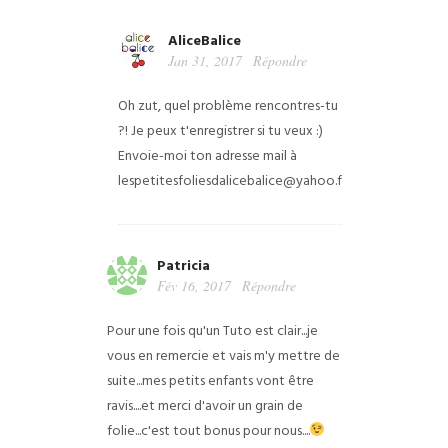
AliceBalice
Jan 31, 2017
Répondre
Oh zut, quel problème rencontres-tu
?! Je peux t'enregistrer si tu veux :)
Envoie-moi ton adresse mail à
lespetitesfoliesdalicebalice@yahoo.fr
Patricia
Fév 16, 2017
Répondre
Pour une fois qu'un Tuto est clair...je
vous en remercie et vais m'y mettre de
suite...mes petits enfants vont être
ravis....et merci d'avoir un grain de
folie...c'est tout bonus pour nous....