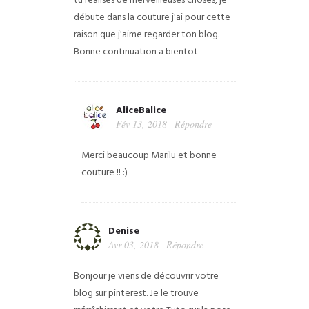
tu réalises de merveilleuses choses, je
débute dans la couture j'ai pour cette
raison que j'aime regarder ton blog.
Bonne continuation a bientot
AliceBalice
Fév 13, 2018
Répondre
Merci beaucoup Marilu et bonne
couture !! :)
Denise
Avr 03, 2018
Répondre
Bonjour je viens de découvrir votre
blog sur pinterest. Je le trouve