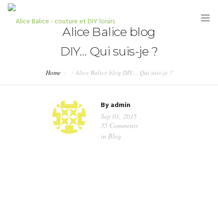
Alice Balice blog
DIY… Qui suis-je ?
Home
Alice Balice blog DIY… Qui suis-je ?
HOME
By
admin
BLOG
Sep 01, 2015
35 Comments
TUTORIELS
in
Blog
KITS & COUPONS
SHOP
PARTENARIATS & PRESSE