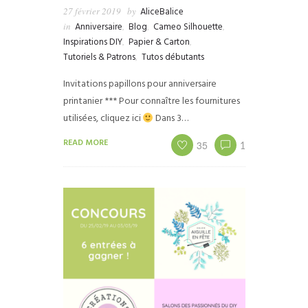
27 février 2019
by
AliceBalice
in
Anniversaire
,
Blog
,
Cameo Silhouette
,
Inspirations DIY
,
Papier & Carton
,
Tutoriels & Patrons
,
Tutos débutants
Invitations papillons pour anniversaire
printanier *** Pour connaître les fournitures
utilisées, cliquez ici
Dans 3…
READ MORE
35
1