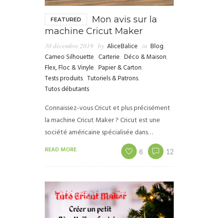
Mon avis sur la
FEATURED
machine Cricut Maker
30 décembre 2019
by
AliceBalice
in
Blog
,
Cameo Silhouette
,
Carterie
,
Déco & Maison
,
Flex, Floc & Vinyle
,
Papier & Carton
,
Tests produits
,
Tutoriels & Patrons
,
Tutos débutants
Connaissez-vous Cricut et plus précisément
la machine Cricut Maker ? Cricut est une
société américaine spécialisée dans…
READ MORE
6
12