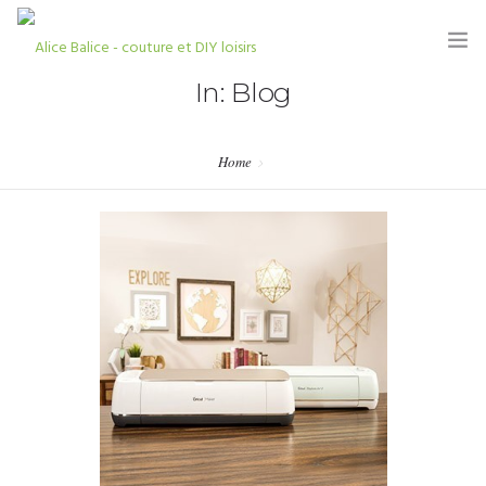
In: Blog
Home
HOME
BLOG
TUTORIELS
KITS & COUPONS
SHOP
PARTENARIATS & PRESSE