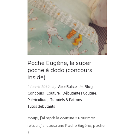
Poche Eugène, la super
poche à dodo (concours
inside)
24 avril 2019
by
AliceBalice
in
Blog
,
Concours
,
Couture
,
Débutantes Couture
,
Puériculture
,
Tutoriels & Patrons
,
Tutos débutants
Youpi, j’ai repris la couture !! Pour mon
retour, j’ai cousu une Poche Eugène, poche
à…