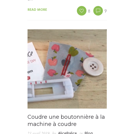
READ MORE
8
9
Coudre une boutonnière à la
machine à coudre
21 avril 2019
by
AliceBalice
in
Blog
,