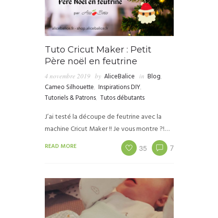
Tuto Cricut Maker : Petit
Père noël en feutrine
4 novembre 2019
by
AliceBalice
in
Blog
,
Cameo Silhouette
,
Inspirations DIY
,
Tutoriels & Patrons
,
Tutos débutants
J’ai testé la découpe de feutrine avec la
machine Cricut Maker !! Je vous montre ?!…
READ MORE
35
7