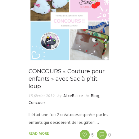
CONCOURS « Couture pour
enfants » avec Sac à p’tit
loup
18 février 2019
by
AliceBalice
in
Blog
,
Concours
Il était une fois 2 créatrices inspirées par les
enfants qui décidèrent de les gâter !…
READ MORE
5
0