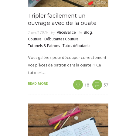
Tripler facilement un
ouvrage avec de la ouate
7 avril 2019
by
AliceBalice
in
Blog
,
Couture
,
Débutantes Couture
,
Tutoriels & Patrons
,
Tutos débutants
Vous galérez pour découper correctement
vos pièces de patron dans la ouate ?! Ce
tuto est…
READ MORE
18
57