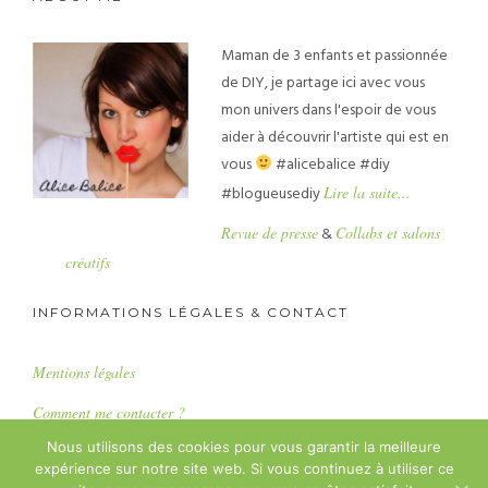
Maman de 3 enfants et passionnée
de DIY, je partage ici avec vous
mon univers dans l'espoir de vous
aider à découvrir l'artiste qui est en
vous
#alicebalice #diy
#blogueusediy
Lire la suite...
Revue de presse
&
Collabs et salons
créatifs
INFORMATIONS LÉGALES & CONTACT
Mentions légales
Comment me contacter ?
Nous utilisons des cookies pour vous garantir la meilleure
expérience sur notre site web. Si vous continuez à utiliser ce
Copyright : Alice Balice SASU