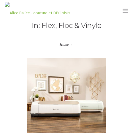
In: Flex, Floc & Vinyle
Home
HOME
BLOG
TUTORIELS
KITS & COUPONS
SHOP
PARTENARIATS & PRESSE