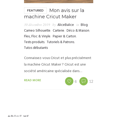
Mon avis sur la
FEATURED
machine Cricut Maker
30 décembre 2019
by
AliceBalice
in
Blog
,
Cameo Silhouette
,
Carterie
,
Déco & Maison
,
Flex, Floc & Vinyle
,
Papier & Carton
,
Tests produits
,
Tutoriels & Patrons
,
Tutos débutants
Connaissez-vous Cricut et plus précisément
la machine Cricut Maker ? Cricut est une
société américaine spécialisée dans…
READ MORE
6
12
ABOUT ME