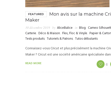
Mon avis sur la machine Cr
FEATURED
Maker
30 décembre 2019
by
AliceBalice
in
Blog
,
Cameo Silhouet
Carterie
,
Déco & Maison
,
Flex, Floc & Vinyle
,
Papier & Carto
Tests produits
,
Tutoriels & Patrons
,
Tutos débutants
Connaissez-vous Cricut et plus précisément la machine Cri
Maker ? Cricut est une société américaine spécialisée dan
READ MORE
6