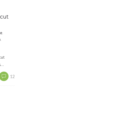
icut
te
,
n
,
cut
s…
12