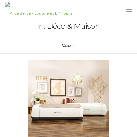
In: Déco & Maison
Home
HOME
BLOG
TUTORIELS
KITS & COUPONS
SHOP
PARTENARIATS & PRESSE