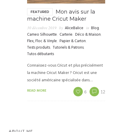
Mon avis sur la
FEATURED
machine Cricut Maker
30 décembre 2019
by
AliceBalice
in
Blog
,
Cameo Silhouette
,
Carterie
,
Déco & Maison
,
Flex, Floc & Vinyle
,
Papier & Carton
,
Tests produits
,
Tutoriels & Patrons
,
Tutos débutants
Connaissez-vous Cricut et plus précisément
la machine Cricut Maker ? Cricut est une
société américaine spécialisée dans…
READ MORE
6
12
ABOUT ME