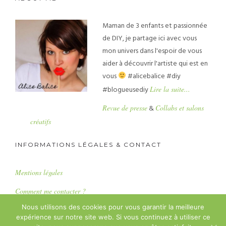
Maman de 3 enfants et passionnée
de DIY, je partage ici avec vous
mon univers dans l'espoir de vous
aider à découvrir l'artiste qui est en
vous
#alicebalice #diy
#blogueusediy
Lire la suite...
Revue de presse
&
Collabs et salons
créatifs
INFORMATIONS LÉGALES & CONTACT
Mentions légales
Comment me contacter ?
Nous utilisons des cookies pour vous garantir la meilleure
expérience sur notre site web. Si vous continuez à utiliser ce
Copyright : Alice Balice SASU