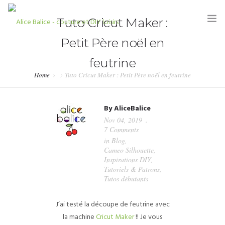
Tuto Cricut Maker :
Petit Père noël en
feutrine
Home
Tuto Cricut Maker : Petit Père noël en feutrine
HOME
By
AliceBalice
BLOG
Nov 04, 2019
7 Comments
TUTORIELS
in
Blog
,
Cameo Silhouette
,
KITS & COUPONS
Inspirations DIY
,
Tutoriels & Patrons
,
SHOP
Tutos débutants
PARTENARIATS & PRESSE
J’ai testé la découpe de feutrine avec
la machine
Cricut Maker
!! Je vous