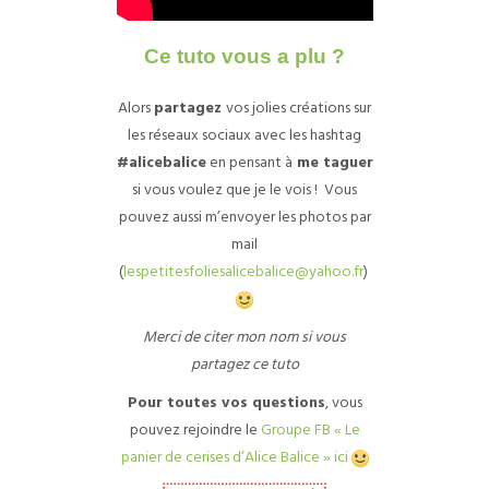
Ce tuto vous a plu ?
Alors
partagez
vos jolies créations sur
les réseaux sociaux avec les hashtag
#alicebalice
en pensant à
me taguer
si vous voulez que je le vois !
Vous
pouvez aussi m’envoyer les photos par
mail
(
lespetitesfoliesalicebalice@yahoo.fr
)
Merci de citer mon nom si vous
partagez ce tuto
Pour toutes vos questions
, vous
pouvez rejoindre le
Groupe FB « Le
panier de cerises d’Alice Balice » ici