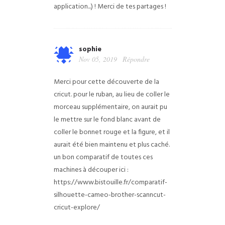
application...) ! Merci de tes partages !
sophie
Nov 05, 2019
Répondre
Merci pour cette découverte de la
cricut.
pour le ruban, au lieu de coller le
morceau supplémentaire, on aurait pu
le mettre sur le fond blanc avant de
coller le bonnet rouge et la figure, et il
aurait été bien maintenu et plus caché.
un bon comparatif de toutes ces
machines à découper ici :
https://www.bistouille.fr/comparatif-
silhouette-cameo-brother-scanncut-
cricut-explore/