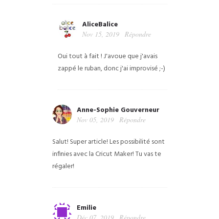
AliceBalice
Nov 15, 2019
Répondre
Oui tout à fait ! J'avoue que j'avais
zappé le ruban, donc j'ai improvisé ;-)
Anne-Sophie Gouverneur
Nov 05, 2019
Répondre
Salut! Super article!
Les possibilité sont
infinies avec la Cricut Maker! Tu vas te
régaler!
Emilie
Déc 07, 2019
Répondre