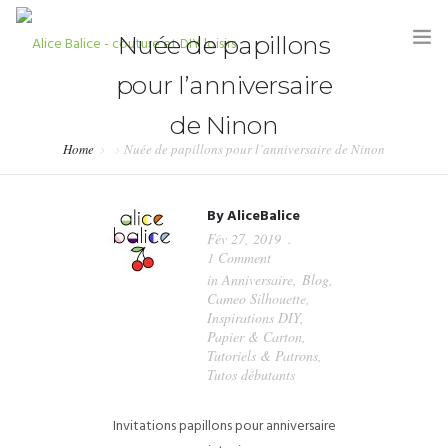
Nuée de papillons
pour l’anniversaire
de Ninon
Home
Nuée de papillons pour l’anniversaire de Ninon
HOME
By
AliceBalice
BLOG
Fév 27, 2019
1 Comment
TUTORIELS
in
Anniversaire
,
Blog
,
Cameo Silhouette
,
KITS & COUPONS
Inspirations DIY
,
Papier & Carton
,
SHOP
Tutoriels & Patrons
,
Tutos débutants
PARTENARIATS & PRESSE
Invitations papillons pour anniversaire