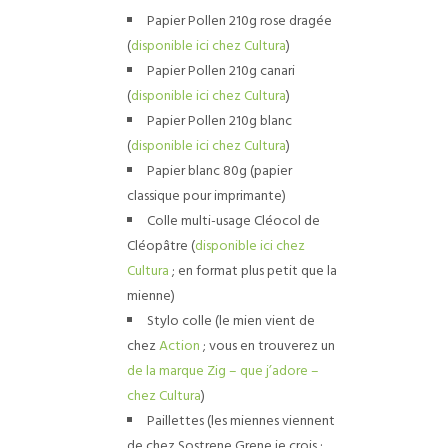
Papier Pollen 210g rose dragée
(
disponible ici chez Cultura
)
Papier Pollen 210g canari
(
disponible ici chez Cultura
)
Papier Pollen 210g blanc
(
disponible ici chez Cultura
)
Papier blanc 80g (papier
classique pour imprimante)
Colle multi-usage Cléocol de
Cléopâtre (
disponible ici chez
Cultura
; en format plus petit que la
mienne)
Stylo colle (le mien vient de
chez
Action
; vous en trouverez un
de la marque Zig – que j’adore –
chez Cultura
)
Paillettes (les miennes viennent
de chez Sostrene Grene je crois ;