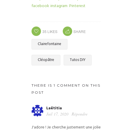
35
LIKES
SHARE
Clairefontaine
Cléopâtre
Tutos DIY
THERE IS 1 COMMENT ON THIS
POST
Laëtitia
Juil 17, 2020
Répondre
J'adore ! Je cherche justement une jolie