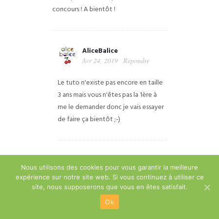
concours ! A bientôt !
AliceBalice
Avr 24, 2019
Répondre
Le tuto n'existe pas encore en taille
3 ans mais vous n'êtes pas la 1ère à
me le demander donc je vais essayer
de faire ça bientôt ;-)
JOSIANE DURIEUX
Nous utilisons des cookies pour vous garantir la meilleure
Avr 24, 2019
Répondre
expérience sur notre site web. Si vous continuez à utiliser ce
site, nous supposerons que vous en êtes satisfait.
Bonjour, merci pour ce jeu; Je participe
Ok
avec plaisir pour n'importe lequel des 2
cadeaux !
Bonne chance à tous