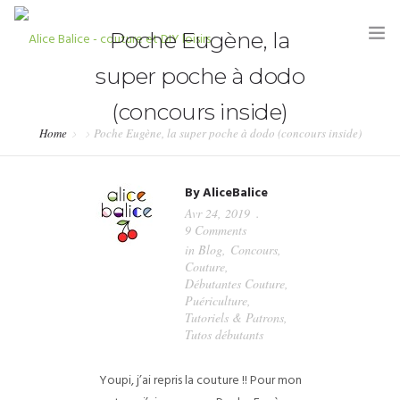
Poche Eugène, la
super poche à dodo
(concours inside)
Home
Poche Eugène, la super poche à dodo (concours inside)
HOME
By
AliceBalice
BLOG
Avr 24, 2019
9 Comments
TUTORIELS
in
Blog
,
Concours
,
Couture
,
KITS & COUPONS
Débutantes Couture
,
Puériculture
,
SHOP
Tutoriels & Patrons
,
Tutos débutants
PARTENARIATS & PRESSE
Youpi, j’ai repris la couture !! Pour mon