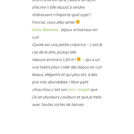
Une chose est sûre, j’adore sa façon
d’écrire !! Elle réussit à rendre
intéressant n’importe quel sujet !
Foncez, vous allez aimer
Little Madame
:
bijoux artisanaux en
cuir
Carole est une petite créatrice – c’est le
cas de le dire, puisqu’elle
mesure environs 1,50 m !
– qui a un
vrai talent pour créer des bijoux en cuir
beaux, élégants et qui plus est, à des
prix très abordables ! Mon petit
chouchou c’est son
jonc Joseph
que
j’ai en plusieurs couleurs et que je mets
avec toutes sortes de tenues.