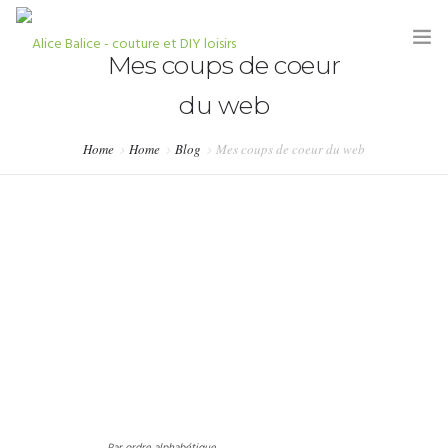
Mes coups de coeur
du web
Home
Home
Blog
Mes coups de coeur du web
HOME
BLOG
TUTORIELS
KITS & COUPONS
SHOP
PARTENARIATS & PRESSE