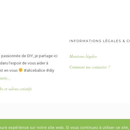
INFORMATIONS LÉGALES & 
passionnée de DIY, je partage ici
Mentions légales
ans l'espoir de vous aider à
Comment me contacter ?
 est en vous
#alicebalice #diy
suite...
bs et salons créatifs
leure expérience sur notre site web. Si vous continuez à utiliser ce sit