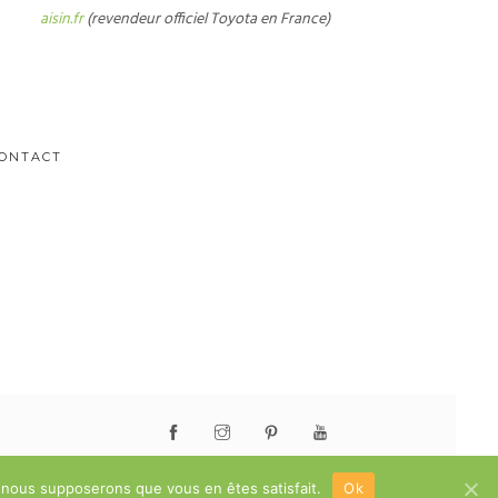
aisin.fr
(revendeur officiel Toyota en France)
CONTACT
e, nous supposerons que vous en êtes satisfait.
Ok