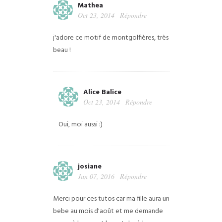
Mathea
Oct 23, 2014
Répondre
j'adore ce motif de montgolfières, très
beau !
Alice Balice
Oct 23, 2014
Répondre
Oui, moi aussi :)
josiane
Jan 07, 2016
Répondre
Merci pour ces tutos car ma fille aura un
bebe au mois d'août et me demande