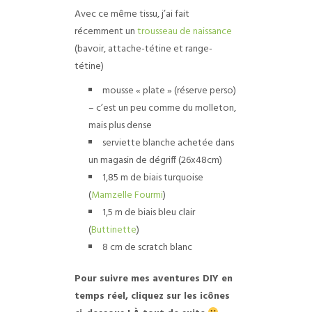
Avec ce même tissu, j’ai fait
récemment un
trousseau de naissance
(bavoir, attache-tétine et range-
tétine)
mousse « plate » (réserve perso)
– c’est un peu comme du molleton,
mais plus dense
serviette blanche achetée dans
un magasin de dégriff (26x48cm)
1,85 m de biais turquoise
(
Mamzelle Fourmi
)
1,5 m de biais bleu clair
(
Buttinette
)
8 cm de scratch blanc
Pour suivre mes aventures DIY en
temps réel, cliquez sur les icônes