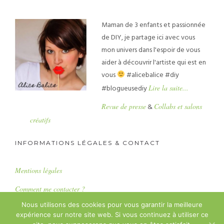
Maman de 3 enfants et passionnée
de DIY, je partage ici avec vous
mon univers dans l'espoir de vous
aider à découvrir l'artiste qui est en
vous
#alicebalice #diy
#blogueusediy
Lire la suite...
Revue de presse
&
Collabs et salons
créatifs
INFORMATIONS LÉGALES & CONTACT
Mentions légales
Comment me contacter ?
Nous utilisons des cookies pour vous garantir la meilleure
expérience sur notre site web. Si vous continuez à utiliser ce
Copyright : Alice Balice SASU