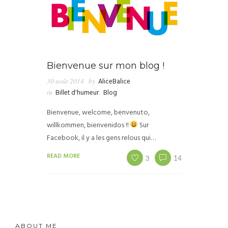
Bienvenue sur mon blog !
30 août 2014
by
AliceBalice
in
Billet d'humeur
,
Blog
Bienvenue, welcome, benvenuto,
willkommen, bienvenidos !!
Sur
Facebook, il y a les gens relous qui…
READ MORE
3
14
ABOUT ME