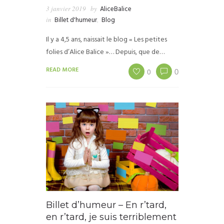
3 janvier 2019
by
AliceBalice
in
Billet d'humeur
,
Blog
Il y a 4,5 ans, naissait le blog « Les petites
folies d’Alice Balice »… Depuis, que de…
READ MORE
0
0
Billet d’humeur – En r’tard,
en r’tard, je suis terriblement