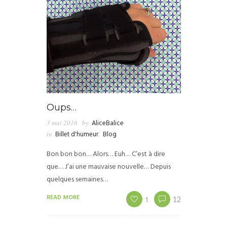
Oups…
3 mai 2016
by
AliceBalice
in
Billet d'humeur
,
Blog
Bon bon bon… Alors… Euh… C’est à dire
que… J’ai une mauvaise nouvelle… Depuis
quelques semaines…
READ MORE
1
12