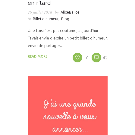
en r’tard
26 juillet 2018
by
AliceBalice
in
Billet d'humeur
,
Blog
Une fois n’est pas coutume, aujourd’hui
j’avais envie d’écrire un petit billet d’humeur,
envie de partager…
READ MORE
10
42