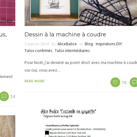
us,
Dessin à la machine à coudre
5 janvier 2018
by
AliceBalice
in
Blog
,
Inspirations DIY
,
Tutos confirmés
,
Tutos intermédiaires
Pour Noël, j’ai dessiné au point droit avec ma machine à coud
oui oui, vous avez…
mplement
READ MORE
76
14