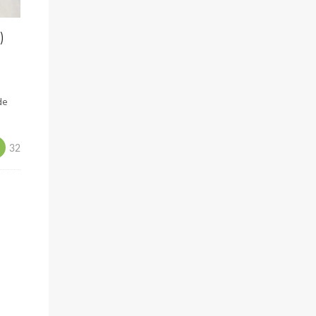
)
 de
32