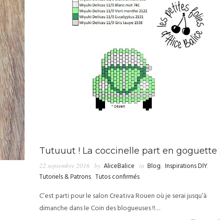
Tutuuut ! La coccinelle part en goguette ;
22 septembre 2016
by
AliceBalice
in
Blog
,
Inspirations DIY
,
Tutoriels & Patrons
,
Tutos confirmés
C’est parti pour le salon Creativa Rouen où je serai jusqu’à
dimanche dans le Coin des blogueuses !!…