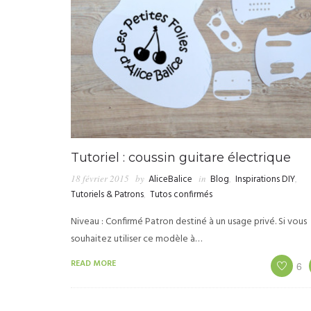
Tutoriel : coussin guitare électrique
18 février 2015
by
AliceBalice
in
Blog
,
Inspirations DIY
,
Tutoriels & Patrons
,
Tutos confirmés
Niveau : Confirmé Patron destiné à un usage privé. Si vous
souhaitez utiliser ce modèle à…
READ MORE
6