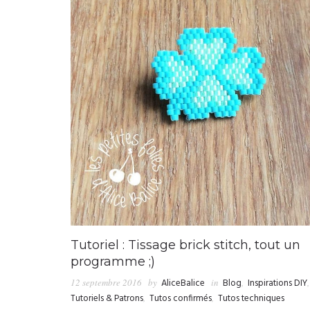
Tutoriel : Tissage brick stitch, tout un
programme ;)
12 septembre 2016
by
AliceBalice
in
Blog
,
Inspirations DIY
,
Tutoriels & Patrons
,
Tutos confirmés
,
Tutos techniques