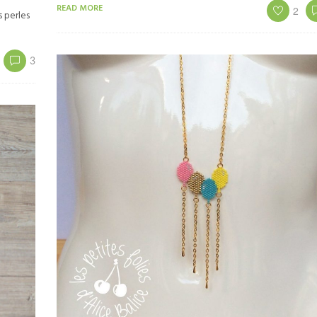
READ MORE
2
s perles
3