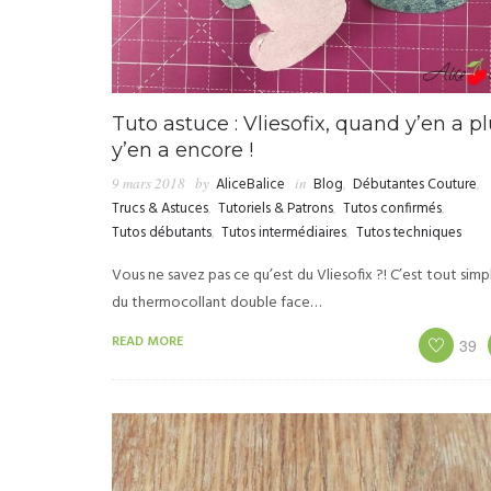
Tuto astuce : Vliesofix, quand y’en a pl
y’en a encore !
9 mars 2018
by
AliceBalice
in
Blog
,
Débutantes Couture
,
Trucs & Astuces
,
Tutoriels & Patrons
,
Tutos confirmés
,
Tutos débutants
,
Tutos intermédiaires
,
Tutos techniques
Vous ne savez pas ce qu’est du Vliesofix ?! C’est tout si
du thermocollant double face…
READ MORE
39