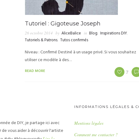
Tutoriel : Gigoteuse Joseph
26 octobre 2014
by
AliceBalice
in
Blog
,
Inspirations DIY
,
Tutoriels & Patrons
,
Tutos confirmés
Niveau : Confirmé Destiné à un usage privé. Si vous souhaitez
utiliser ce modèle à des…
READ MORE
7
INFORMATIONS LÉGALES & 
nnée de DIY, je partage ici avec
Mentions légales
 de vous aider à découvrir l'artiste
Comment me contacter ?
Lire la