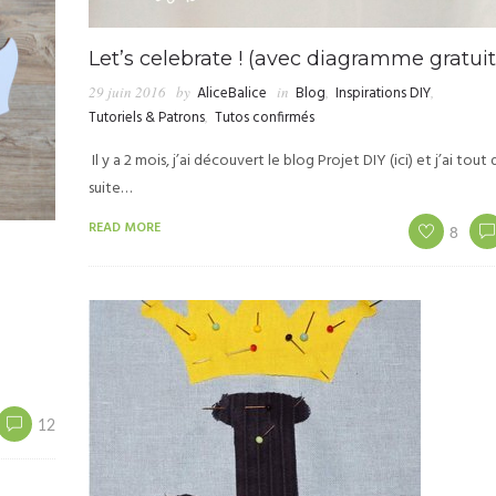
Let’s celebrate ! (avec diagramme gratuit
29 juin 2016
by
AliceBalice
in
Blog
,
Inspirations DIY
,
Tutoriels & Patrons
,
Tutos confirmés
Il y a 2 mois, j’ai découvert le blog Projet DIY (ici) et j’ai tout
suite…
READ MORE
8
12