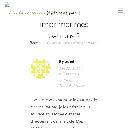
Comment
imprimer mes
patrons ?
Home
Comment imprimer mes patrons ?
HOME
By
admin
BLOG
Jan 22, 2016
6 Comments
TUTORIELS
in
Blog
,
Trucs & Astuces
KITS & COUPONS
Lorsque je vous propose les patrons de
SHOP
mes réalisations, je les insère le plus
PARTENARIATS & PRESSE
souvent sous forme d’images
directement dans l’article. Mais