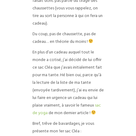
faisait donc pas partie du tirage des
chaussettes (vous vous rappelez, on
tire au sort la personne à qui on fera un
cadeau).
Du coup, pas de chaussette, pas de
cadeau… en théorie du moins !
En plus d’un cadeau auquel tout le
monde a cotisé, j’ai décidé de lui offrir
ce sac Cléa que j’avais initialement fait
pour ma tante. Hé bien oui, parce qu’à
la lecture de la liste de ma tante
(envoyée tardivement), j’ai eu envie de
lui faire en urgence un cadeau qui lui
plaise vraiment, à savoir le fameux
sac
de yoga
de mon dernier article !
Bref, trêve de bavardages, je vous
présente mon 1er sac Cléa :