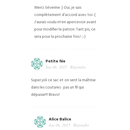
Merci Séverine :) Oui, je suis
complètement d'accord avec toi :(
J'aurais voulu m'en apercevoir avant
pour modifier le patron. Tant pis, ce
sera pour la prochaine fois ! ;-)
Petite fée
Jan 06, 2015
Répondre
Super joli ce sac et on sent la maîtrise
dans les coutures : pas un fil qui
dépasse!!!
Bravo!
Alice Balice
Jan 06, 2015
Répondre