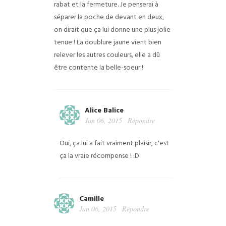
rabat et la fermeture. Je penserai à
séparer la poche de devant en deux,
on dirait que ça lui donne une plus jolie
tenue ! La doublure jaune vient bien
relever les autres couleurs, elle a dû
être contente la belle-soeur !
Alice Balice
Jan 06, 2015
Répondre
Oui, ça lui a fait vraiment plaisir, c'est
ça la vraie récompense ! :D
Camille
Jan 06, 2015
Répondre