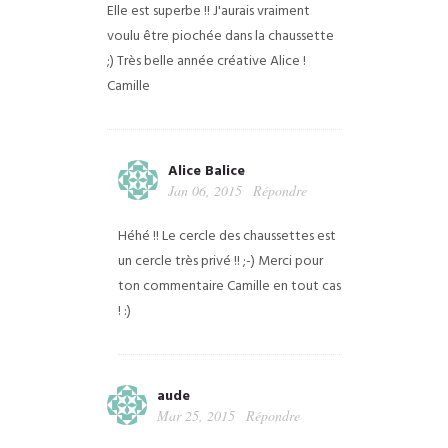
Elle est superbe !! J'aurais vraiment
voulu être piochée dans la chaussette
;)
Très belle année créative Alice !
Camille
Alice Balice
Jan 06, 2015
Répondre
Héhé !! Le cercle des chaussettes est
un cercle très privé !! ;-) Merci pour
ton commentaire Camille en tout cas
! :)
aude
Mar 25, 2015
Répondre