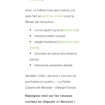
Avec ce même tissu que j’adore, j’ai
aussi fait un
petit sac à main
pour la
filleule de Chouchou.
coton jaune à pois (
Buttinette
)
thermocollant moyen
sangle bordeaux (
Mercerie Saint
Pierre
)
attaches en laiton (ma réserve
perso)
fermeture aimantée (idem)
Modèle « Cléa » du livre « Les sacs et
pochettes à coudre » – La Petite
Cabane de Mavada – Edwige Foissac
Rejoignez-moi sur les réseaux
sociaux en cliquant ci-dessous !