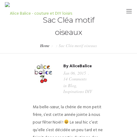
Sac Cléa motif
oiseaux
Home
Sac Cléa motif oiseaux
HOME
By
AliceBalice
BLOG
Jan 06, 2015
14 Comments
TUTORIELS
in
Blog
,
Inspirations DIY
KITS & COUPONS
Ma belle-sœur, la chérie de mon petit
SHOP
frère, s’est cette année jointe à nous
PARTENARIATS & PRESSE
pour fêter Noël !
Le seul hic c’est
qu’elle s’est décidée un peu tard et ne