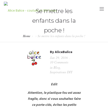
Se mettre les
enfants dans la
poche !
Home
Se mettre les enfants dans la poche !
HOME
By
AliceBalice
BLOG
Jan 29, 2016
10 Comments
TUTORIELS
in
Blog
,
Inspirations DIY
KITS & COUPONS
Edit
SHOP
Attention, le plastique fou est assez
PARTENARIATS & PRESSE
fragile, donc si vous souhaitez faire
ce porte-clés, évitez les petits