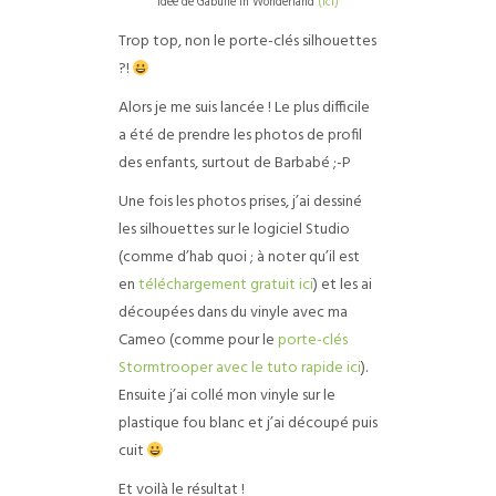
Idée de Gabulle in Wonderland
(ici)
Trop top, non le porte-clés silhouettes
?!
Alors je me suis lancée ! Le plus difficile
a été de prendre les photos de profil
des enfants, surtout de Barbabé ;-P
Une fois les photos prises, j’ai dessiné
les silhouettes sur le logiciel Studio
(comme d’hab quoi ; à noter qu’il est
en
téléchargement gratuit ici
) et les ai
découpées dans du vinyle avec ma
Cameo (comme pour le
porte-clés
Stormtrooper avec le tuto rapide ici
).
Ensuite j’ai collé mon vinyle sur le
plastique fou blanc et j’ai découpé puis
cuit
Et voilà le résultat !