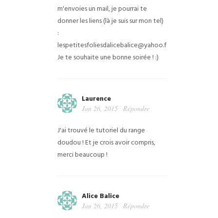
m'envoies un mail, je pourrai te
donner les liens (là je suis sur mon tel)
:
lespetitesfoliesdalicebalice@yahoo.fr
Je te souhaite une bonne soirée ! :)
Laurence
Jan 26, 2015
Répondre
J'ai trouvé le tutoriel du range
doudou ! Et je crois avoir compris,
merci beaucoup !
Alice Balice
Jan 26, 2015
Répondre