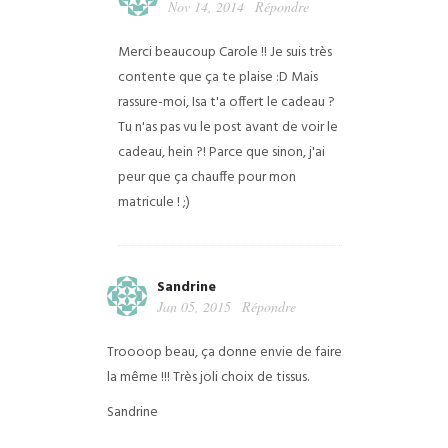
Nov 14, 2014
Répondre
Merci beaucoup Carole !! Je suis très
contente que ça te plaise :D Mais
rassure-moi, Isa t'a offert le cadeau ?
Tu n'as pas vu le post avant de voir le
cadeau, hein ?! Parce que sinon, j'ai
peur que ça chauffe pour mon
matricule ! ;)
Sandrine
Jan 05, 2015
Répondre
Troooop beau, ça donne envie de faire
la même !!! Très joli choix de tissus.
Sandrine