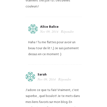
vraiment très joli ! Et très belles
couleurs !
Alice Balice
Nov 09, 2014
Répondre
Haha ! Tu me flattes pour avoir un
beau tour de lit ! ;) Je suis justement
dessus en ce moment :)
Sarah
Nov 09, 2014
Répondre
J'adore ce que tu fais! Vraiment, c'est
superbe , quel boulot! Je te mets dans
mes liens favoris sur mon blog. En