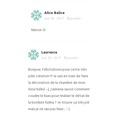
Alice Balice
Jan 06, 2015
Répondre
Merciii :D
Laurence
Jan 26, 2015
Répondre
Bonjour,
Félicitations pour cette très
jolie création !!!
Je suis en train de faire
la décoration de la chambre de mon
futur bébé :-), j'aimerai savoir comment
coudre le biais pour réaliser le détail de
la bordure fushia ? Je trouve ça très joli
mais je ne sais pas faire... :'-(