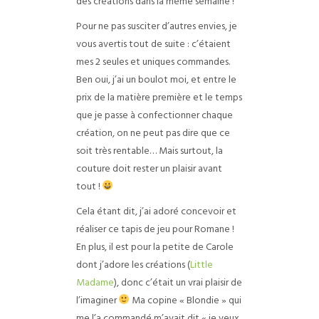
des créations dans la même semaine !
Pour ne pas susciter d’autres envies, je
vous avertis tout de suite : c’étaient
mes 2 seules et uniques commandes.
Ben oui, j’ai un boulot moi, et entre le
prix de la matière première et le temps
que je passe à confectionner chaque
création, on ne peut pas dire que ce
soit très rentable… Mais surtout, la
couture doit rester un plaisir avant
tout !
Cela étant dit, j’ai adoré concevoir et
réaliser ce tapis de jeu pour Romane !
En plus, il est pour la petite de Carole
dont j’adore les créations (
Little
Madame
), donc c’était un vrai plaisir de
l’imaginer
Ma copine « Blondie » qui
me l’a commandé m’avait dit « je veux