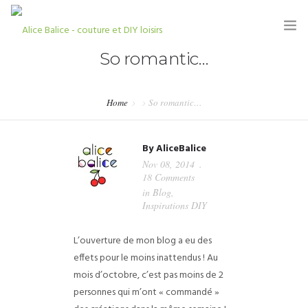
So romantic…
Home
So romantic…
HOME
By
AliceBalice
BLOG
Nov 08, 2014
18 Comments
TUTORIELS
in
Blog
,
Inspirations DIY
KITS & COUPONS
L’ouverture de mon blog a eu des
SHOP
effets pour le moins inattendus ! Au
PARTENARIATS & PRESSE
mois d’octobre, c’est pas moins de 2
personnes qui m’ont « commandé »