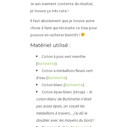
Je suis vraiment contente du résultat,
je trouve ça très cute !
Il faut absolument que je trouve autre
chose à faire qui nécessite ce tissu pour
pouvoir en racheter bientôt !
Matériel utilisé :
Coton à pois vert menthe
(
Buttinette
)
Coton à médaillons fleuris vert
d’eau (
Buttinette
)
Coton blanc (
Buttinette
)
Coton épais blanc (récup)
– le
coton blanc de Buttinette n’était
pas assez épais, on voyait les
médaillons à travers… j’ai dû le
doubler avec les moyens du bord !