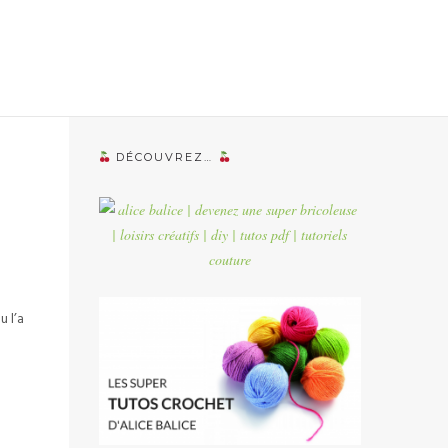
DÉCOUVREZ…
u l’a