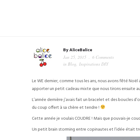
By
AliceBalice
Jan 25, 2015
6 Comments
in
Blog
,
Inspirations DIY
Le WE dernier, comme tous les ans, nous avons fêté Noël
apporter un petit cadeau mixte que nous tirons ensuite au
L’année dernière j’avais fait un bracelet et des boucles d’or
du coup offert à sa chère et tendre !
Cette année je voulais COUDRE ! Mais que pouvais-je coudr
Un petit brain storming entre copinautes et l’idée était tro