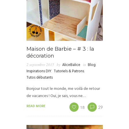
Maison de Barbie – # 3 : la
décoration
2 septembre 2015
by
AliceBalice
in
Blog
,
Inspirations DIY
,
Tutoriels & Patrons
,
Tutos débutants
Bonjour tout le monde, me voilà de retour
de vacances ! Oui, je sais, vous ne…
READ MORE
18
29