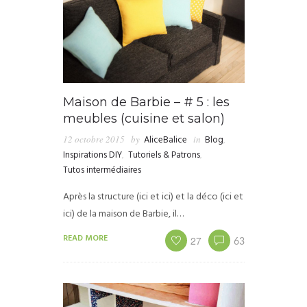
Maison de Barbie – # 5 : les
meubles (cuisine et salon)
12 octobre 2015
by
AliceBalice
in
Blog
,
Inspirations DIY
,
Tutoriels & Patrons
,
Tutos intermédiaires
Après la structure (ici et ici) et la déco (ici et
ici) de la maison de Barbie, il…
READ MORE
27
63