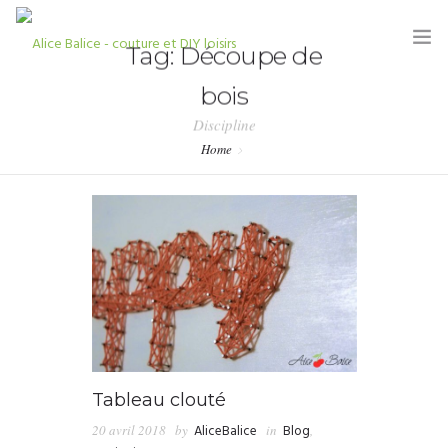
Tag: Découpe de
bois
Discipline
Home
HOME
BLOG
TUTORIELS
KITS & COUPONS
SHOP
PARTENARIATS & PRESSE
Tableau clouté
20 avril 2018
by
AliceBalice
in
Blog
,