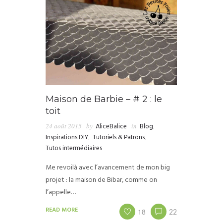
Maison de Barbie – # 2 : le
toit
24 août 2015
by
AliceBalice
in
Blog
,
Inspirations DIY
,
Tutoriels & Patrons
,
Tutos intermédiaires
Me revoilà avec l’avancement de mon big
projet : la maison de Bibar, comme on
l’appelle…
READ MORE
18
22