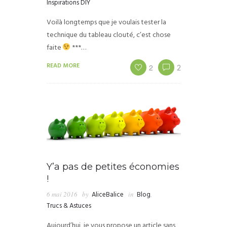
Inspirations DIY
Voilà longtemps que je voulais tester la
technique du tableau clouté, c’est chose
faite
***…
READ MORE
2
2
Y’a pas de petites économies
!
6 mai 2016
by
AliceBalice
in
Blog
,
Trucs & Astuces
Aujourd’hui, je vous propose un article sans