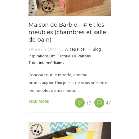
Maison de Barbie – # 6 : les
meubles (chambres et salle
de bain)
19 octobre 2015
by
AliceBalice
in
Blog
,
Inspirations DIY
,
Tutoriels & Patrons
,
Tutos intermédiaires
Coucou tout le monde, comme
promis aujourd’hui je finis de vous présenter
les meubles de ma maison…
READ MORE
17
47