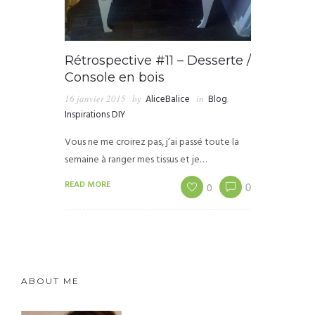
Rétrospective #11 – Desserte /
Console en bois
16 janvier 2015
by
AliceBalice
in
Blog
,
Inspirations DIY
Vous ne me croirez pas, j’ai passé toute la
semaine à ranger mes tissus et je…
READ MORE
0
0
ABOUT ME