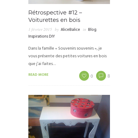
Rétrospective #12 –
Voiturettes en bois
1 février 2015
by
AliceBalice
in
Blog
,
Inspirations DIY
Dans la famille « Souvenirs souvenirs », je
vous présente des petites voitures en bois
que j’ai faites…
READ MORE
0
8