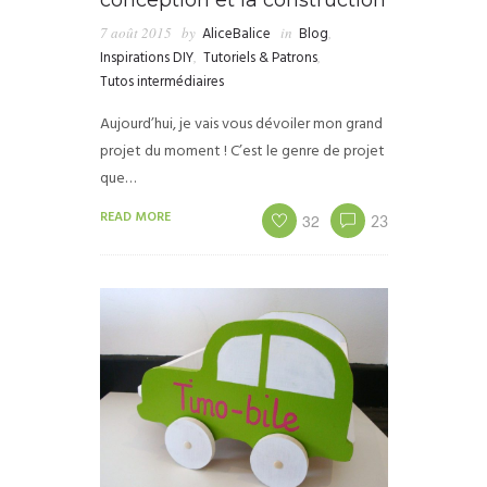
7 août 2015
by
AliceBalice
in
Blog
,
Inspirations DIY
,
Tutoriels & Patrons
,
Tutos intermédiaires
Aujourd’hui, je vais vous dévoiler mon grand
projet du moment ! C’est le genre de projet
que…
READ MORE
32
23