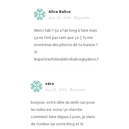
Alice Balice
Juin 26, 2016
Répondre
Merci Sab !! Ça a l'air long à faire mais
ça ne l'est pas tant que ça :) Tu me
montreras des photos de ta maison ?
:D
lespetitesfoliesdalicebalice@yahoo.fr
véro
Sep 05, 2016
Répondre
bonjour, votre idée du simili cuir pour
les tuiles est extra ! je cherche
comment faire depuis 2 jours, je viens
de tomber sur votre blog et là