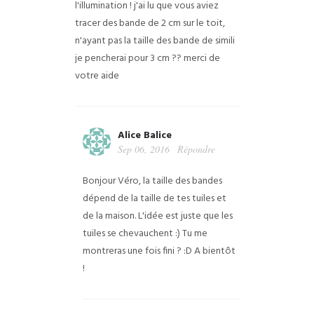
l'illumination !
j'ai lu que vous aviez
tracer des bande de 2 cm sur le toit,
n'ayant pas la taille des bande de simili
je pencherai pour 3 cm ??
merci de
votre aide
Alice Balice
Sep 06, 2016
Répondre
Bonjour Véro, la taille des bandes
dépend de la taille de tes tuiles et
de la maison. L'idée est juste que les
tuiles se chevauchent :) Tu me
montreras une fois fini ? :D A bientôt
!