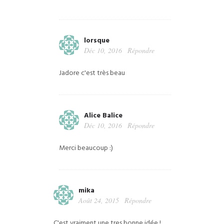
lorsque
Déc 10, 2016
Répondre
Jadore c'est très beau
Alice Balice
Déc 10, 2016
Répondre
Merci beaucoup :)
mika
Août 24, 2015
Répondre
C'est vraiment une tres bonne idée !