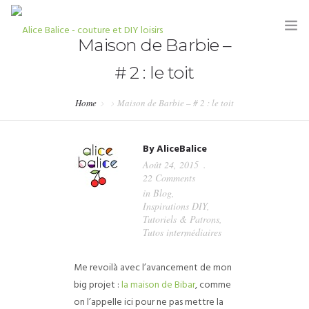
Maison de Barbie –
# 2 : le toit
Home
Maison de Barbie – # 2 : le toit
HOME
By
AliceBalice
BLOG
Août 24, 2015
22 Comments
TUTORIELS
in
Blog
,
Inspirations DIY
,
KITS & COUPONS
Tutoriels & Patrons
,
Tutos intermédiaires
SHOP
Me revoilà avec l’avancement de mon
PARTENARIATS & PRESSE
big projet :
la maison de Bibar
, comme
on l’appelle ici pour ne pas mettre la