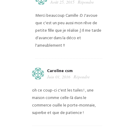
Août 25, 2015
Répondre
Merci beaucoup Camille :D J'avoue
que c'est un peu aussi mon rêve de
petite fille que je réalise ;) Il me tarde
d'avancer dans la déco et
l'ameublement !!
Caroline csm
Juin 01, 2016
Répondre
oh ce coup-ci c'est les tuiles ! , une
maison comme celle-là dans le
commerce ouille le porte-monnaie,
superbe et que de patience !