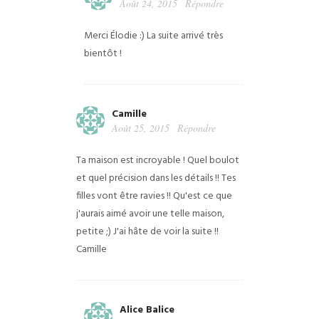
Août 24, 2015
Répondre
Merci Élodie :) La suite arrivé très
bientôt !
Camille
Août 25, 2015
Répondre
Ta maison est incroyable ! Quel boulot
et quel précision dans les détails !!
Tes
filles vont être ravies !! Qu'est ce que
j'aurais aimé avoir une telle maison,
petite ;)
J'ai hâte de voir la suite !!
Camille
Alice Balice