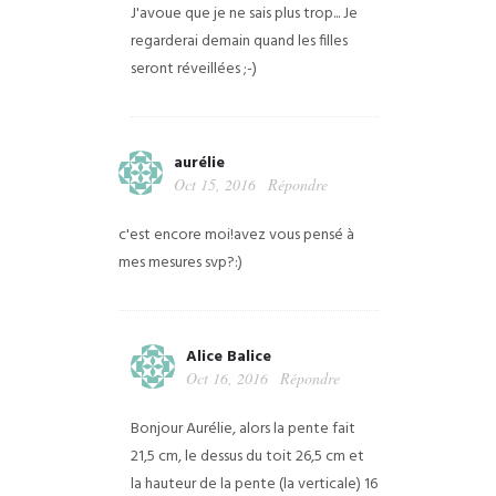
J'avoue que je ne sais plus trop... Je
regarderai demain quand les filles
seront réveillées ;-)
aurélie
Oct 15, 2016
Répondre
c'est encore moi!avez vous pensé à
mes mesures svp?:)
Alice Balice
Oct 16, 2016
Répondre
Bonjour Aurélie, alors la pente fait
21,5 cm, le dessus du toit 26,5 cm et
la hauteur de la pente (la verticale) 16