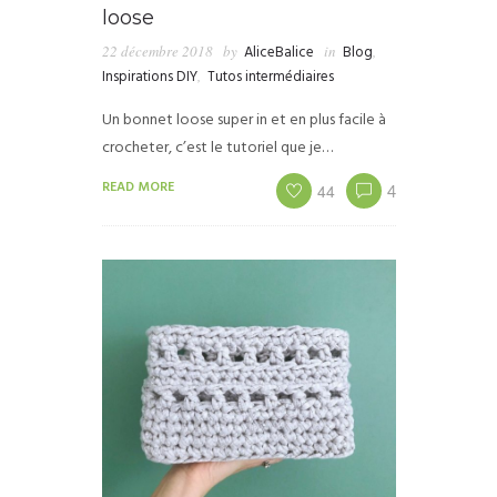
loose
22 décembre 2018
by
AliceBalice
in
Blog
,
Inspirations DIY
,
Tutos intermédiaires
Un bonnet loose super in et en plus facile à
crocheter, c’est le tutoriel que je…
READ MORE
44
4