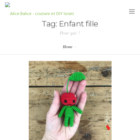
Tag: Enfant fille
Pour qui ?
Home
HOME
BLOG
TUTORIELS
KITS & COUPONS
SHOP
PARTENARIATS & PRESSE