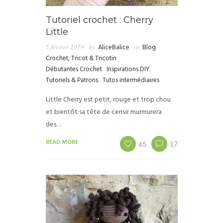
Tutoriel crochet : Cherry
Little
5 février 2019
by
AliceBalice
in
Blog
,
Crochet, Tricot & Tricotin
,
Débutantes Crochet
,
Inspirations DIY
,
Tutoriels & Patrons
,
Tutos intermédiaires
Little Cherry est petit, rouge et trop chou
et bientôt sa tête de cerise murmurera
des…
READ MORE
45
17