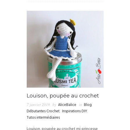
Louison, poupée au crochet
7 janvier 2019
by
AliceBalice
in
Blog
,
Débutantes Crochet
,
Inspirations DIY
,
Tutos intermédiaires
Louison, poupée au crochet mi-princesse