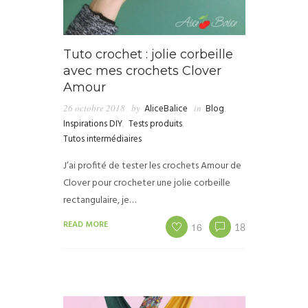
Tuto crochet : jolie corbeille
avec mes crochets Clover
Amour
26 octobre 2018
by
AliceBalice
in
Blog
,
Inspirations DIY
,
Tests produits
,
Tutos intermédiaires
J’ai profité de tester les crochets Amour de
Clover pour crocheter une jolie corbeille
rectangulaire, je…
READ MORE
16
18