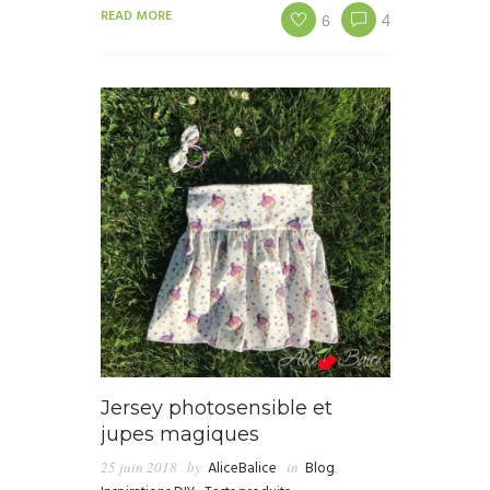
READ MORE
6
4
Jersey photosensible et
jupes magiques
25 juin 2018
by
AliceBalice
in
Blog
,