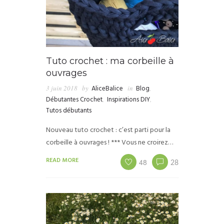
Tuto crochet : ma corbeille à
ouvrages
3 juin 2018
by
AliceBalice
in
Blog
,
Débutantes Crochet
,
Inspirations DIY
,
Tutos débutants
Nouveau tuto crochet : c’est parti pour la
corbeille à ouvrages ! *** Vous ne croirez…
READ MORE
48
28