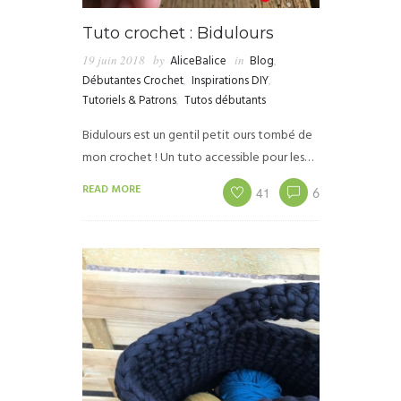
Tuto crochet : Bidulours
19 juin 2018
by
AliceBalice
in
Blog
,
Débutantes Crochet
,
Inspirations DIY
,
Tutoriels & Patrons
,
Tutos débutants
Bidulours est un gentil petit ours tombé de
mon crochet ! Un tuto accessible pour les…
READ MORE
41
6