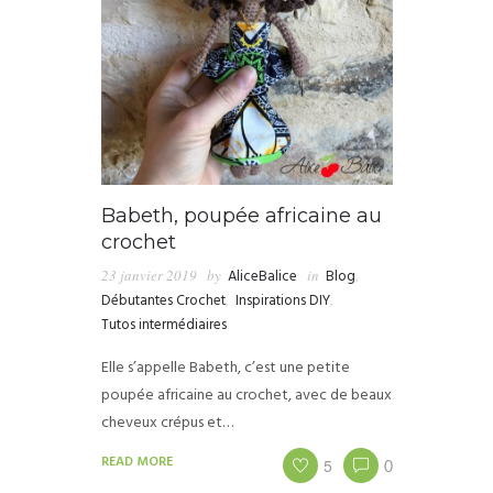
Babeth, poupée africaine au
crochet
23 janvier 2019
by
AliceBalice
in
Blog
,
Débutantes Crochet
,
Inspirations DIY
,
Tutos intermédiaires
Elle s’appelle Babeth, c’est une petite
poupée africaine au crochet, avec de beaux
cheveux crépus et…
READ MORE
5
0