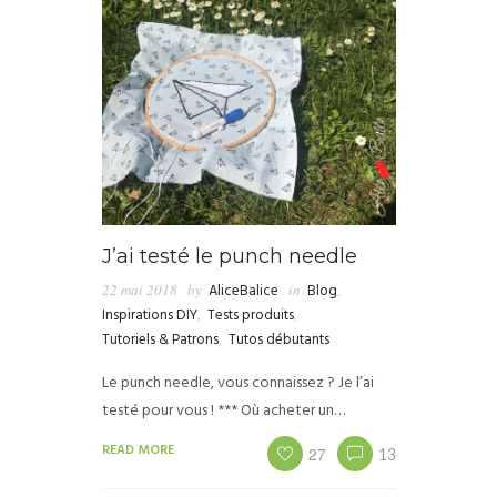
J’ai testé le punch needle
22 mai 2018
by
AliceBalice
in
Blog
,
Inspirations DIY
,
Tests produits
,
Tutoriels & Patrons
,
Tutos débutants
Le punch needle, vous connaissez ? Je l’ai
testé pour vous ! *** Où acheter un…
READ MORE
27
13