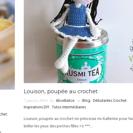
Louison, poupée au crochet
7 janvier 2019
by
AliceBalice
in
Blog
,
Débutantes Crochet
,
Inspirations DIY
,
Tutos intermédiaires
chet
,
Louison, poupée au crochet mi-princesse mi-ballerine pour fai
briller les yeux des petites filles <3 ***…
s