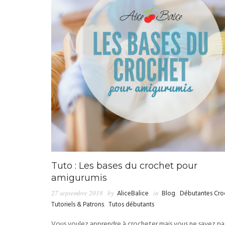
Tuto : Les bases du crochet pour
amigurumis
27 septembre 2018
by
AliceBalice
in
Blog
,
Débutantes Cro
Tutoriels & Patrons
,
Tutos débutants
Vous voulez apprendre à crocheter mais vous ne savez pa