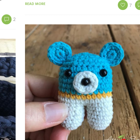
READ MORE
7
2