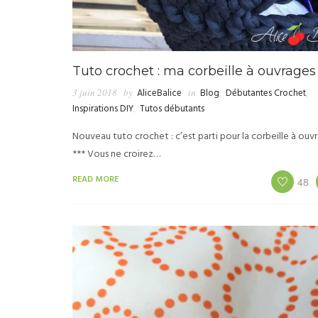
Tuto crochet : ma corbeille à ouvrages
3 juin 2018
by
AliceBalice
in
Blog
,
Débutantes Crochet
,
Inspirations DIY
,
Tutos débutants
Nouveau tuto crochet : c’est parti pour la corbeille à ouvr
*** Vous ne croirez…
READ MORE
48