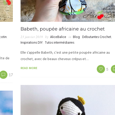
Babeth, poupée africaine au crochet
cotin
,
23 janvier 2019
by
AliceBalice
in
Blog
,
Débutantes Crochet
,
Inspirations DIY
,
Tutos intermédiaires
Elle s’appelle Babeth, c’est une petite poupée africaine au
tête de
crochet, avec de beaux cheveux crépus et…
READ MORE
5
17