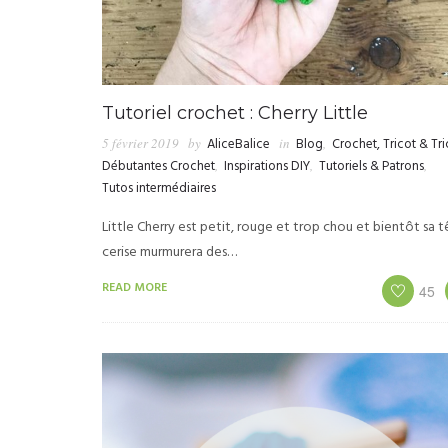
Tutoriel crochet : Cherry Little
5 février 2019
by
AliceBalice
in
Blog
,
Crochet, Tricot & Tri
Débutantes Crochet
,
Inspirations DIY
,
Tutoriels & Patrons
,
Tutos intermédiaires
Little Cherry est petit, rouge et trop chou et bientôt sa 
cerise murmurera des…
READ MORE
45