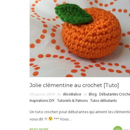
Jolie clémentine au crochet [Tuto]
10 janvier 2018
by
AliceBalice
in
Blog
,
Débutantes Croch
Inspirations DIY
,
Tutoriels & Patrons
,
Tutos débutants
Un tuto crochet pour débutantes qui aiment les clémentin
vous dit ?!
*** Vous…
READ MORE