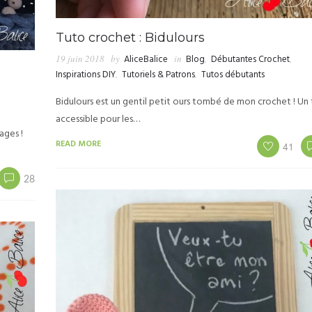
Tuto crochet : Bidulours
19 juin 2018
by
AliceBalice
in
Blog
,
Débutantes Crochet
,
Inspirations DIY
,
Tutoriels & Patrons
,
Tutos débutants
Bidulours est un gentil petit ours tombé de mon crochet ! Un
accessible pour les…
ages !
READ MORE
41
28