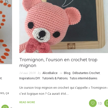
Tromignon, l’ourson en crochet trop
mignon
14 mai 2018
by
AliceBalice
in
Blog
,
Débutantes Crochet
,
et
,
Inspirations DIY
,
Tutoriels & Patrons
,
Tutos intermédiaires
Un ourson trop mignon en crochet qui s’appelle « Tromignon 
es, ça
c’est logique non ? Ca aurait été…
READ MORE
13