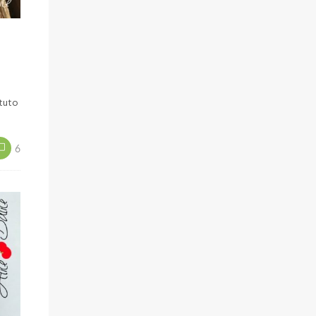
 tuto
6