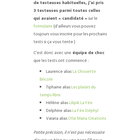
de testeuses habituelles, j’ai pris
3 testeuses parmi toutes celles
qui avaient « candidaté »
sur le
formulaire
(d’ailleurs vous pouvez
toujours vous inscrire pour les prochains
tests si ça vous tente
)
C’est donc avec une
équipe de choc
que les tests ont commencé :
Laurence alias
La Chouette
Bricole
Tiphaine alias
Les plaisirs du
temps libre
Hélène alias
Lilipik La Fée
Delphine alias
La Fée Déphyl
Vaïana alias
Ofai Mana Creations
Petite précision, il n’est pas nécessaire