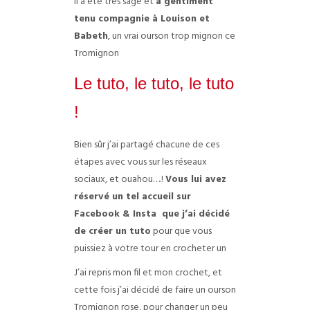
Il a été très sage et
a gentiment
tenu compagnie à Louison et
Babeth
, un vrai ourson trop mignon ce
Tromignon
Le tuto, le tuto, le tuto
!
Bien sûr j’ai partagé chacune de ces
étapes avec vous sur les réseaux
sociaux, et ouahou….!
Vous lui avez
réservé un tel accueil sur
Facebook & Insta
que j’ai décidé
de créer un tuto
pour que vous
puissiez à votre tour en crocheter un
J’ai repris mon fil et mon crochet, et
cette fois j’ai décidé de faire un ourson
Tromignon rose, pour changer un peu