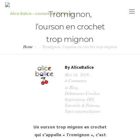
Tromignon,
l’ourson en crochet
trop mignon
Home
Tromignon, l’ourson en crochet trop mignon
HOME
By
AliceBalice
BLOG
Mai 14, 2018
4 Comments
TUTORIELS
in
Blog
,
Débutantes Crochet
,
KITS & COUPONS
Inspirations DIY
,
Tutoriels & Patrons
,
SHOP
Tutos intermédiaires
PARTENARIATS & PRESSE
Un ourson trop mignon en crochet
qui s’appelle « Tromignon », c’est