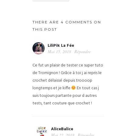
THERE ARE 4 COMMENTS ON
THIS POST
LiliPik La Fée
Mai 15, 2018
Répondre
Ce fut un plaisir de tester ce super tuto
de Tromignon ! Grâce à toi j ai repris le
crochet délaissé depuis troooop
longtemps et je kiffe
En tout cas j
suis toujours partante pour d autres
tests, tant couture que crochet !
AliceBalice
Mai 22, 2018
Répondre