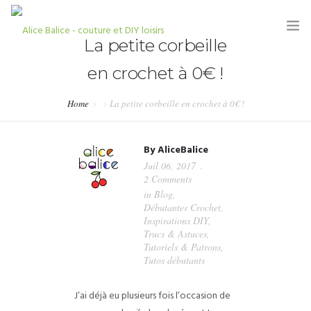
La petite corbeille
en crochet à 0€ !
Home
La petite corbeille en crochet à 0€ !
HOME
By
AliceBalice
BLOG
Juil 06, 2017
2 Comments
TUTORIELS
in
Blog
,
Débutantes Crochet
,
KITS & COUPONS
Inspirations DIY
,
Trucs & Astuces
,
SHOP
Tutoriels & Patrons
,
Tutos débutants
PARTENARIATS & PRESSE
J’ai déjà eu plusieurs fois l’occasion de