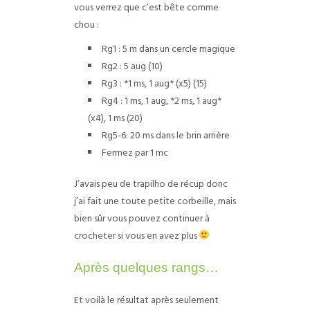
vous verrez que c’est bête comme
chou :
Rg1 : 5 m dans un cercle magique
Rg2 : 5 aug (10)
Rg3 : *1 ms, 1 aug* (x5) (15)
Rg4 : 1 ms, 1 aug, *2 ms, 1 aug*
(x4), 1 ms (20)
Rg5-6: 20 ms dans le brin arrière
Fermez par 1 mc
J’avais peu de trapilho de récup donc
j’ai fait une toute petite corbeille, mais
bien sûr vous pouvez continuer à
crocheter si vous en avez plus
Après quelques rangs…
Et voilà le résultat après seulement