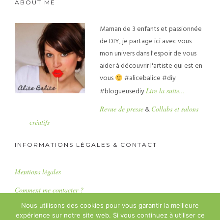
ABOUT ME
Maman de 3 enfants et passionnée
de DIY, je partage ici avec vous
mon univers dans l'espoir de vous
aider à découvrir l'artiste qui est en
vous
#alicebalice #diy
#blogueusediy
Lire la suite...
Revue de presse
&
Collabs et salons
créatifs
INFORMATIONS LÉGALES & CONTACT
Mentions légales
Comment me contacter ?
Nous utilisons des cookies pour vous garantir la meilleure
expérience sur notre site web. Si vous continuez à utiliser ce