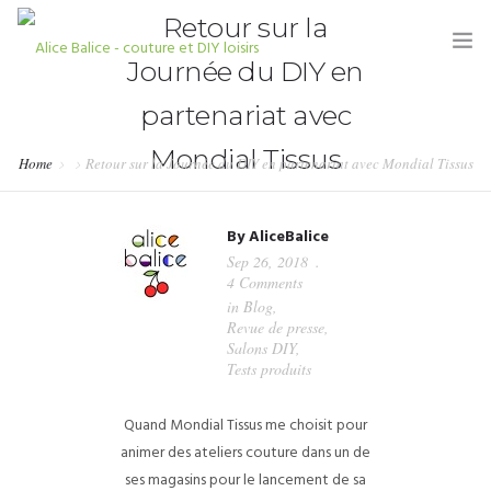
Retour sur la
Journée du DIY en
partenariat avec
Mondial Tissus
Home
Retour sur la Journée du DIY en partenariat avec Mondial Tissus
HOME
By
AliceBalice
BLOG
Sep 26, 2018
4 Comments
TUTORIELS
in
Blog
,
Revue de presse
,
KITS & COUPONS
Salons DIY
,
Tests produits
SHOP
Quand Mondial Tissus me choisit pour
PARTENARIATS & PRESSE
animer des ateliers couture dans un de
ses magasins pour le lancement de sa