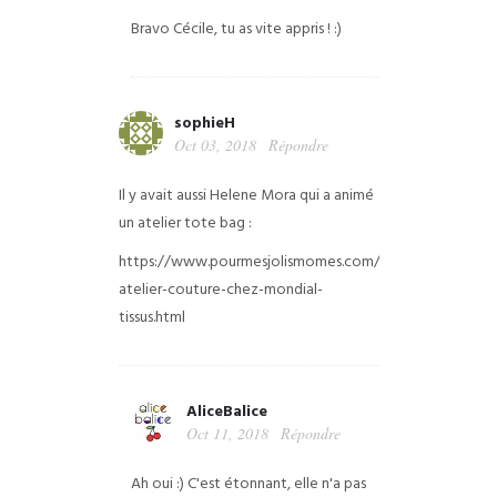
Bravo Cécile, tu as vite appris ! :)
sophieH
Oct 03, 2018
Répondre
Il y avait aussi Helene Mora qui a animé
un atelier tote bag :
https://www.pourmesjolismomes.com/2018/09/mon-
atelier-couture-chez-mondial-
tissus.html
AliceBalice
Oct 11, 2018
Répondre
Ah oui :) C'est étonnant, elle n'a pas