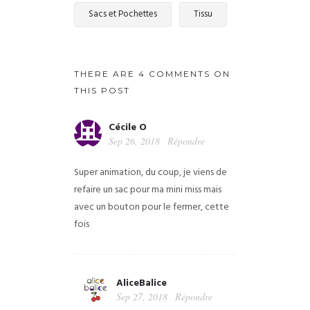
Sacs et Pochettes
Tissu
THERE ARE 4 COMMENTS ON
THIS POST
Cécile O
Sep 26, 2018
Répondre
Super animation, du coup, je viens de
refaire un sac pour ma mini miss mais
avec un bouton pour le fermer, cette
fois
AliceBalice
Sep 27, 2018
Répondre