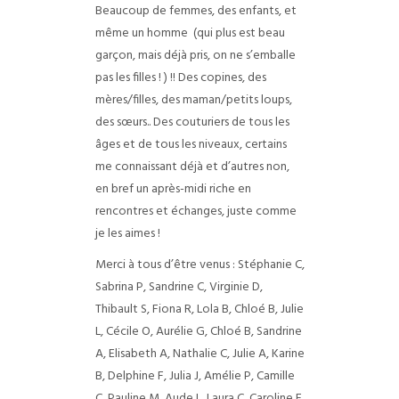
Beaucoup de femmes, des enfants, et
même un homme
(qui plus est beau
garçon, mais déjà pris, on ne s’emballe
pas les filles !
) !! Des copines, des
mères/filles, des maman/petits loups,
des sœurs.. Des couturiers de tous les
âges et de tous les niveaux, certains
me connaissant déjà et d’autres non,
en bref un après-midi riche en
rencontres et échanges, juste comme
je les aimes !
Merci à tous d’être venus : Stéphanie C,
Sabrina P, Sandrine C, Virginie D,
Thibault S, Fiona R, Lola B, Chloé B, Julie
L, Cécile O, Aurélie G, Chloé B, Sandrine
A, Elisabeth A, Nathalie C, Julie A, Karine
B, Delphine F, Julia J, Amélie P, Camille
C, Pauline M, Aude L, Laura C, Caroline E,