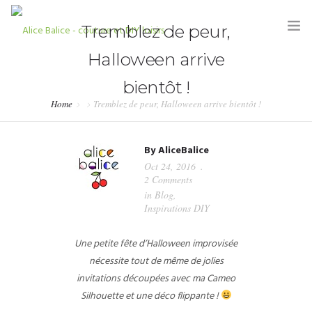
Tremblez de peur,
Halloween arrive
bientôt !
Home
Tremblez de peur, Halloween arrive bientôt !
HOME
By
AliceBalice
BLOG
Oct 24, 2016
2 Comments
TUTORIELS
in
Blog
,
Inspirations DIY
KITS & COUPONS
Une petite fête d’Halloween improvisée
SHOP
nécessite tout de même de jolies
PARTENARIATS & PRESSE
invitations découpées avec ma Cameo
Silhouette et une déco flippante !