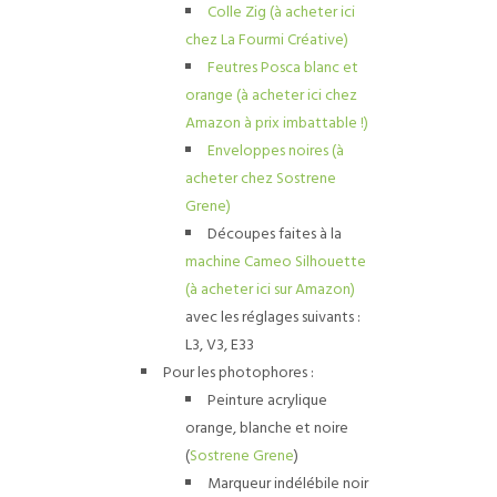
Colle Zig (à acheter ici
chez La Fourmi Créative)
Feutres Posca blanc et
orange (à acheter ici chez
Amazon à prix imbattable !)
Enveloppes noires (à
acheter chez Sostrene
Grene)
Découpes faites à la
machine Cameo Silhouette
(à acheter ici sur Amazon)
avec les réglages suivants :
L3, V3, E33
Pour les photophores :
Peinture acrylique
orange, blanche et noire
(
Sostrene Grene
)
Marqueur indélébile noir