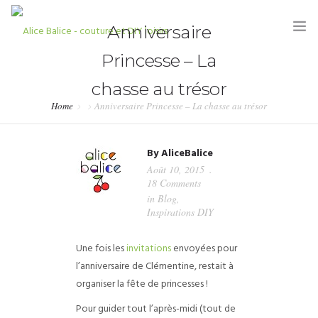
Anniversaire
Princesse – La
chasse au trésor
Home
Anniversaire Princesse – La chasse au trésor
HOME
By
AliceBalice
BLOG
Août 10, 2015
18 Comments
TUTORIELS
in
Blog
,
Inspirations DIY
KITS & COUPONS
Une fois les
invitations
envoyées pour
SHOP
l’anniversaire de Clémentine, restait à
PARTENARIATS & PRESSE
organiser la fête de princesses !
Pour guider tout l’après-midi (tout de