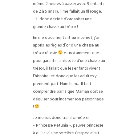
même 2 heures à passer avec 9 enfants
de 2 à 5 ans !!), il me fallait un fil rouge.
J’ai donc décidé d’organiser une
grande chasse au trésor !
En me documentant sur internet, j’ai
appris les règles d’or d’une chasse au
trésor réussie
et notamment que
pour garantir la réussite d’une chasse au
trésor, il fallait que les enfants vivent
l’histoire, et donc que les adultes y
prennent part. Hum hum… Il faut
comprendre par là que Maman doit se
déguiser pour incarner son personnage
!
Je me suis donc transformée en
« Princesse Pétunia », pauvre princesse
à qui la vilaine sorcière Craspec avait