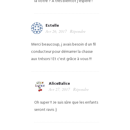
la votre ? A très bientôt j'espère !
Estelle
Avr 26, 2017
Répondre
Merci beaucoup, j avais besoin d un fil
conducteur pour démarrer la chasse
aux trésors ! Et c'est grâce à vous !!!
AliceBalice
Avr 27, 2017
Répondre
Oh super !! Je suis sûre que les enfants
seront ravis :)