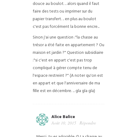
douce au boulot. .. alors quand il faut
faire des tests ou imprimer sur du
papier transfert. .. en plus au boulot
c'est pas forcément la bonne encre...
Sinon j'ai une question :"la chasse au
trésor a été faite en appartement ? Ou
maison et jardin ?"
Question subsidiaire
:"si c'est en appart c'est pas trop
compliqué à gérer compte tenu de
l'espace restreint ?" (A noter qu'on est
en appart et que l'anniversaire de ma
fille est en décembre. ... gla gla gla)
Alice Balice
Août 10, 2015
Répondre
Merci, tu es adorable :D La chasse au