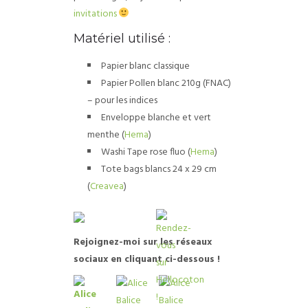
invitations
Matériel utilisé :
Papier blanc classique
Papier Pollen blanc 210g (FNAC)
– pour les indices
Enveloppe blanche et vert
menthe (
Hema
)
Washi Tape rose fluo (
Hema
)
Tote bags blancs 24 x 29 cm
(
Creavea
)
R
ejoignez-moi sur les réseaux
sociaux en cliquant ci-dessous !