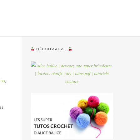
DÉCOUVREZ…
tto
,
es