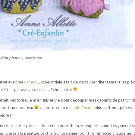
rédit photo : Créenfantin
oriser avec ma
Cameo
. L’idée initiale était de découper directement les piè
) n’était pas assez collante… Echec total
pi était vectorisé, je m’en suis servie pour découper mes gabarits de patron d
report sur mon tissu
Un petit coup de
stylo Frixion
plus tard, mes pièces
oudre !
rs contrastées pour lui donner du peps : bleu, orange et jaune. Les yeux et l
es rosées à la peinture textile. Sur ce dernier point, je remercie chaudemen