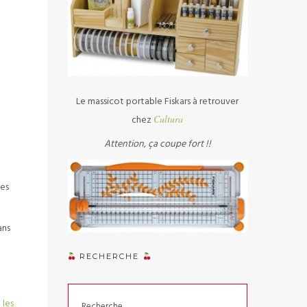
Le massicot portable Fiskars à retrouver
chez
Cultura
Attention, ça coupe fort !!
ces
ans
RECHERCHE
a
t
les