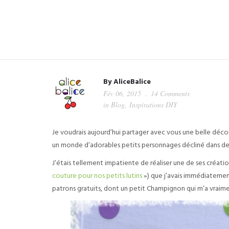
By
AliceBalice
Fév 06, 2015
14 Comments
in
Blog
,
Inspirations DIY
Je voudrais aujourd’hui partager avec vous une belle découve
un monde d’adorables petits personnages décliné dans des 
J’étais tellement impatiente de réaliser une de ses créatio
couture pour nos petits lutins
») que j’avais immédiatement
patrons gratuits, dont un petit Champignon qui m’a vraimen