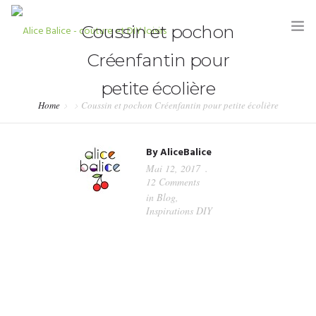
Coussin et pochon
Créenfantin pour
petite écolière
Home
Coussin et pochon Créenfantin pour petite écolière
HOME
By
AliceBalice
BLOG
Mai 12, 2017
12 Comments
TUTORIELS
in
Blog
,
Inspirations DIY
KITS & COUPONS
SHOP
PARTENARIATS & PRESSE