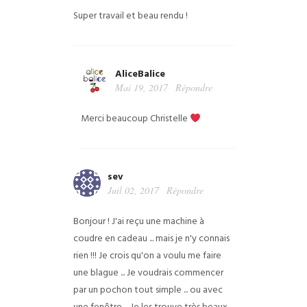
Super travail et beau rendu !
AliceBalice
Mai 19, 2017
Répondre
Merci beaucoup Christelle
sev
Juil 02, 2017
Répondre
Bonjour !
J'ai reçu une machine à
coudre en cadeau ... mais je n'y connais
rien !!!
Je crois qu'on a voulu me faire
une blague ...
Je voudrais commencer
par un pochon tout simple ... ou avec