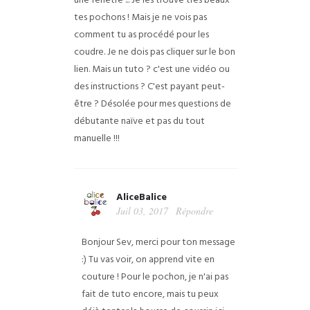
une fenêtre ... Je les trouve très beaux
tes pochons !
Mais je ne vois pas
comment tu as procédé pour les
coudre.
Je ne dois pas cliquer sur le bon
lien. Mais un tuto ? c'est une vidéo ou
des instructions ? C'est payant peut-
être ?
Désolée pour mes questions de
débutante naïve et pas du tout
manuelle !!!
AliceBalice
Juil 03, 2017
Répondre
Bonjour Sev, merci pour ton message
:) Tu vas voir, on apprend vite en
couture ! Pour le pochon, je n'ai pas
fait de tuto encore, mais tu peux