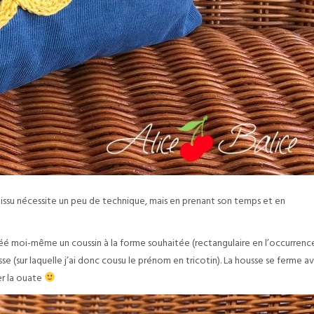
 tissu nécessite un peu de technique, mais en prenant son temps et en
créé moi-même un coussin à la forme souhaitée (rectangulaire en l’occurrenc
se (sur laquelle j’ai donc cousu le prénom en tricotin). La housse se ferme a
er la ouate