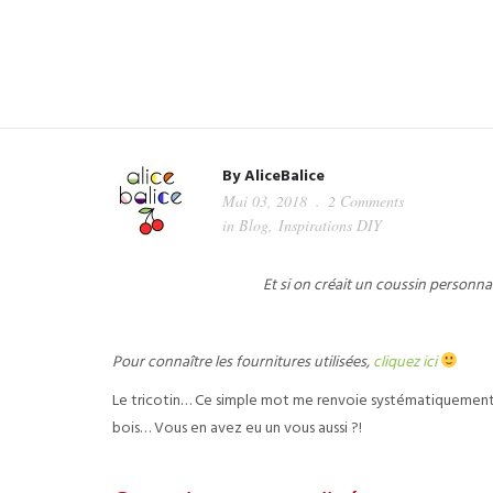
By
AliceBalice
Mai 03, 2018
2 Comments
in
Blog
,
Inspirations DIY
Et si on créait un coussin personn
Pour connaître les fournitures utilisées,
cliquez ici
Le tricotin… Ce simple mot me renvoie systématiquement à
bois… Vous en avez eu un vous aussi ?!