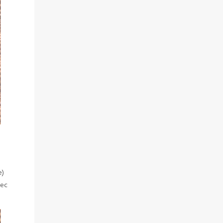
e)
vec