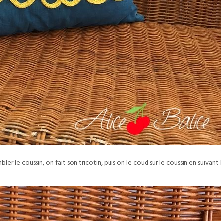
er le coussin, on fait son tricotin, puis on le coud sur le coussin en suivant 