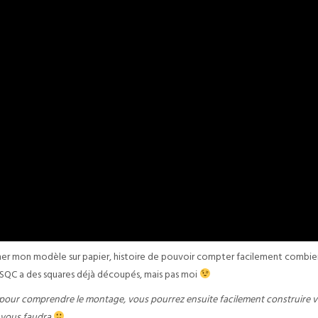
er mon modèle sur papier, histoire de pouvoir compter facilement combie
MSQC a des squares déjà découpés, mais pas moi
ier pour comprendre le montage, vous pourrez ensuite facilement construire 
l vous faudra