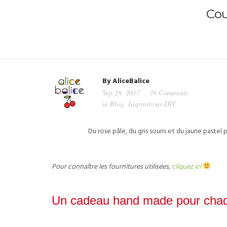
Cou
By
AliceBalice
Sep 28, 2017
39 Comments
in
Blog
,
Inspirations DIY
Du rose pâle, du gris souris et du jaune past
Pour connaître les fournitures utilisées,
cliquez ici
Un cadeau hand made pour chaq