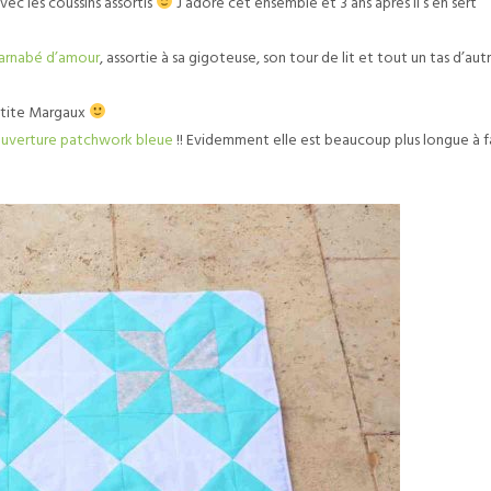
avec les coussins assortis
J’adore cet ensemble et 3 ans après il s’en sert
Barnabé d’amour
, assortie à sa gigoteuse, son tour de lit et tout un tas d’aut
etite Margaux
ouverture patchwork bleue
!! Evidemment elle est beaucoup plus longue à f