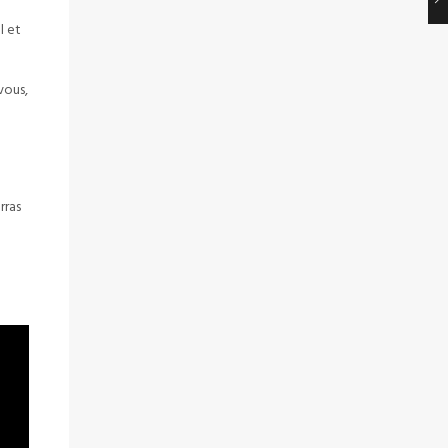
l et
vous,
rras