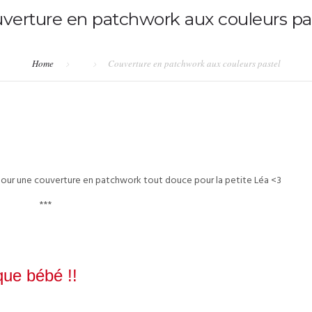
verture en patchwork aux couleurs pa
Home
Couverture en patchwork aux couleurs pastel
el pour une couverture en patchwork tout douce pour la petite Léa <3
***
ue bébé !!