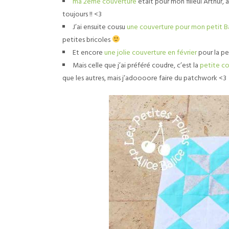
ma 2ème couverture
était pour mon filleul Arthur, 
toujours !! <3
J’ai ensuite cousu
une couverture pour mon petit 
petites bricoles
Et encore
une jolie couverture en février
pour la p
Mais celle que j’ai préféré coudre, c’est la
petite c
que les autres, mais j’adoooore faire du patchwork <3