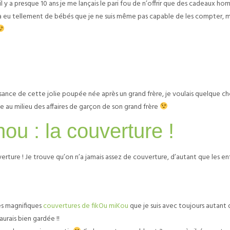
il y a presque 10 ans je me lançais le pari fou de n’offrir que des cadeaux ho
 a eu tellement de bébés que je ne suis même pas capable de les compter, m
issance de cette jolie poupée née après un grand frère, je voulais quelque c
ce au milieu des affaires de garçon de son grand frère
u : la couverture !
rture ! Je trouve qu’on n’a jamais assez de couverture, d’autant que les en
des magnifiques
couvertures de fikOu miKou
que je suis avec toujours autant 
urais bien gardée !!