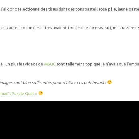
l. J’ai donc sélectionné des tissus dans des tons pastel : rose pâle, jaune paste
-ci tout en coton (les autres avaient toutes une face sweat), mais rassurez-
le ! En plus les vidéos de
MSQC
sont tellement top que je n’avais que l’emba
s images sont bien suffisantes pour réaliser ces patchworks
man’s Puzzle Quilt »