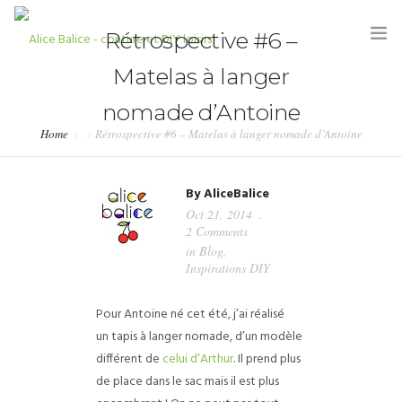
Rétrospective #6 –
Matelas à langer
nomade d’Antoine
Home
Rétrospective #6 – Matelas à langer nomade d’Antoine
HOME
By
AliceBalice
BLOG
Oct 21, 2014
2 Comments
TUTORIELS
in
Blog
,
Inspirations DIY
KITS & COUPONS
Pour Antoine né cet été, j’ai réalisé
SHOP
un tapis à langer nomade, d’un modèle
PARTENARIATS & PRESSE
différent de
celui d’Arthur
. Il prend plus
de place dans le sac mais il est plus