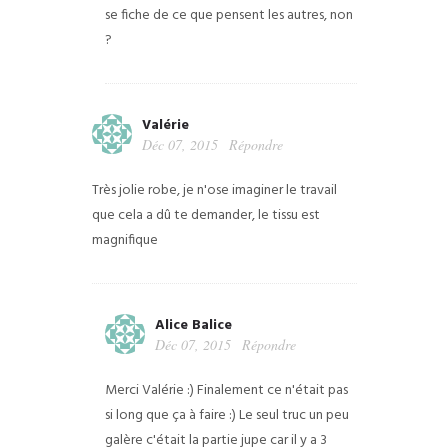
se fiche de ce que pensent les autres, non
?
Valérie
Déc 07, 2015
Répondre
Très jolie robe, je n'ose imaginer le travail
que cela a dû te demander, le tissu est
magnifique
Alice Balice
Déc 07, 2015
Répondre
Merci Valérie :) Finalement ce n'était pas
si long que ça à faire :) Le seul truc un peu
galère c'était la partie jupe car il y a 3