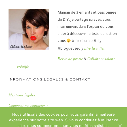
Maman de 3 enfants et passionnée
de DIY, je partage ici avec vous
mon univers dans l'espoir de vous
aider à découvrir l'artiste qui est en
vous
#alicebalice #diy
#blogueusediy
Lire la suite...
Revue de presse
&
Collabs et salons
créatifs
INFORMATIONS LÉGALES & CONTACT
Mentions légales
Comment me contacter ?
Nous utilisons des cookies pour vous garantir la meilleure
expérience sur notre site web. Si vous continuez à utiliser ce
Copyright : Alice Balice SASU
site, nous supposerons que vous en êtes satisfait.