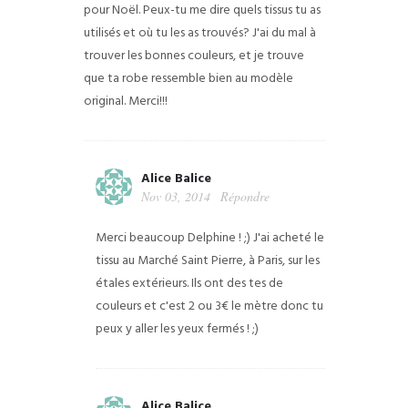
pour Noël. Peux-tu me dire quels tissus tu as
utilisés et où tu les as trouvés? J'ai du mal à
trouver les bonnes couleurs, et je trouve
que ta robe ressemble bien au modèle
original. Merci!!!
Alice Balice
Nov 03, 2014
Répondre
Merci beaucoup Delphine ! ;) J'ai acheté le
tissu au Marché Saint Pierre, à Paris, sur les
étales extérieurs. Ils ont des tes de
couleurs et c'est 2 ou 3€ le mètre donc tu
peux y aller les yeux fermés ! ;)
Alice Balice