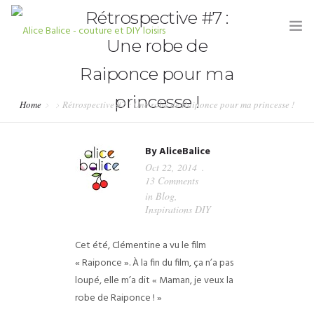
Rétrospective #7 :
Une robe de
Raiponce pour ma
princesse !
Home
Rétrospective #7 : Une robe de Raiponce pour ma princesse !
HOME
By
AliceBalice
BLOG
Oct 22, 2014
13 Comments
TUTORIELS
in
Blog
,
Inspirations DIY
KITS & COUPONS
Cet été, Clémentine a vu le film
SHOP
« Raiponce ». À la fin du film, ça n’a pas
PARTENARIATS & PRESSE
loupé, elle m’a dit « Maman, je veux la
robe de Raiponce ! »