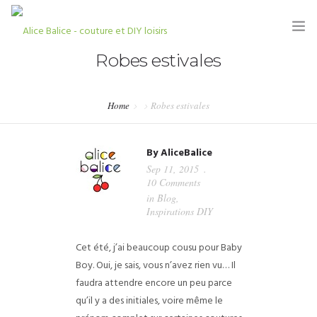
Robes estivales
Home
Robes estivales
HOME
By
AliceBalice
BLOG
Sep 11, 2015
10 Comments
TUTORIELS
in
Blog
,
Inspirations DIY
KITS & COUPONS
Cet été, j’ai beaucoup cousu pour Baby
SHOP
Boy. Oui, je sais, vous n’avez rien vu… Il
PARTENARIATS & PRESSE
faudra attendre encore un peu parce
qu’il y a des initiales, voire même le