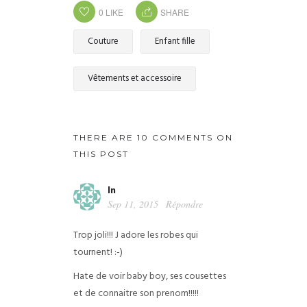
0
LIKE
SHARE
Couture
Enfant fille
Vêtements et accessoire
THERE ARE 10 COMMENTS ON
THIS POST
ln
Sep 11, 2015
Répondre
Trop joli!!! J adore les robes qui
tournent! :-)
Hate de voir baby boy, ses cousettes
et de connaitre son prenom!!!!!