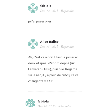
fabiola
Déc 12, 2015
Répondre
je l'ai poser plier
Alice Balice
Déc 13, 2015
Répondre
Ah, c'est ça alors ! Il faut le poser en
deux étapes : d'abord déplié (sur
l'envers du tissu), puis plié. Regarde
sur le net, il y a plein de tutos, ça va
changer ta vie ! :D
fabiola
Déc 16, 2015
Répondre