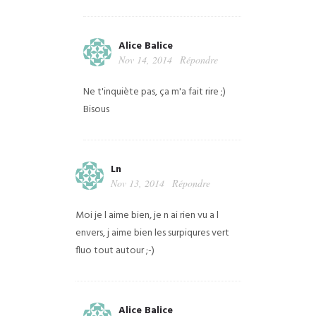
Alice Balice
Nov 14, 2014
Répondre
Ne t'inquiète pas, ça m'a fait rire ;)
Bisous
Ln
Nov 13, 2014
Répondre
Moi je l aime bien, je n ai rien vu a l
envers, j aime bien les surpiqures vert
fluo tout autour ;-)
Alice Balice