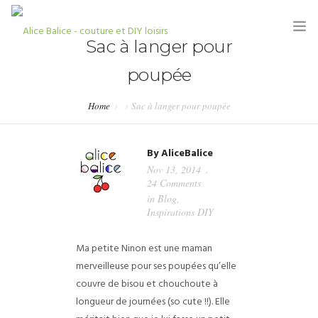
Sac à langer pour
poupée
Home
Sac à langer pour poupée
HOME
By
AliceBalice
BLOG
Nov 13, 2014
24 Comments
TUTORIELS
in
Blog
,
Inspirations DIY
KITS & COUPONS
Ma petite Ninon est une maman
SHOP
merveilleuse pour ses poupées qu’elle
PARTENARIATS & PRESSE
couvre de bisou et chouchoute à
longueur de journées (so cute !!). Elle