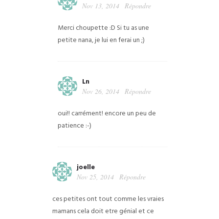
Nov 13, 2014
Répondre
Merci choupette :D Si tu as une
petite nana, je lui en ferai un ;)
Ln
Nov 26, 2014
Répondre
oui!! carrément! encore un peu de
patience :-)
joelle
Nov 25, 2014
Répondre
ces petites ont tout comme les vraies
mamans
cela doit etre génial et ce