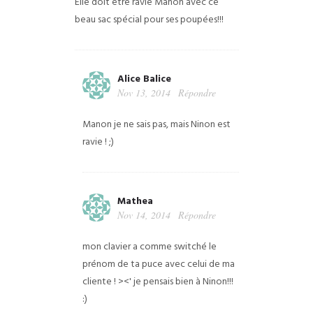
Elle doit être ravie Manon avec ce
beau sac spécial pour ses poupées!!!
Alice Balice
Nov 13, 2014
Répondre
Manon je ne sais pas, mais Ninon est
ravie ! ;)
Mathea
Nov 14, 2014
Répondre
mon clavier a comme switché le
prénom de ta puce avec celui de ma
cliente ! ><' je pensais bien à Ninon!!!
:)