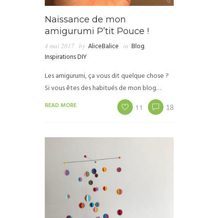
Naissance de mon
amigurumi P’tit Pouce !
4 mai 2017
by
AliceBalice
in
Blog
,
Inspirations DIY
Les amigurumi, ça vous dit quelque chose ?
Si vous êtes des habitués de mon blog…
READ MORE
11
18