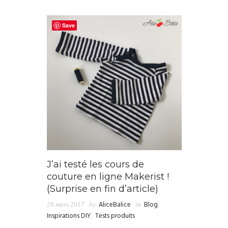
Save
J’ai testé les cours de
couture en ligne Makerist !
(Surprise en fin d’article)
28 mars 2017
by
AliceBalice
in
Blog
,
Inspirations DIY
,
Tests produits