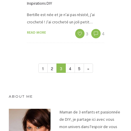
Inspirations DIY
Bertille est née et je n’ai pas résisté, j’ai
crocheté ! J’ai crocheté un joli petit…
READ MORE
3
4
1
2
3
4
5
»
ABOUT ME
Maman de 3 enfants et passionnée
de DIY, je partage ici avec vous
mon univers dans l'espoir de vous