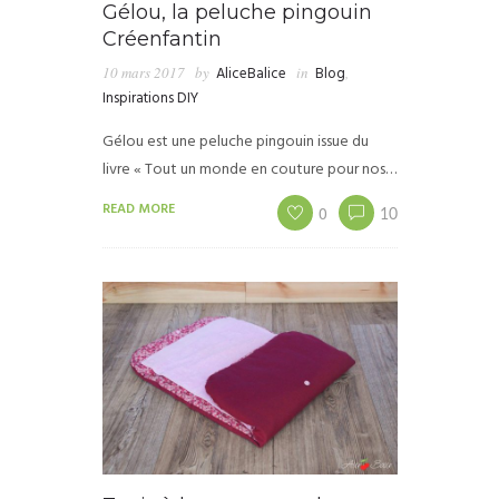
Gélou, la peluche pingouin
Créenfantin
10 mars 2017
by
AliceBalice
in
Blog
,
Inspirations DIY
Gélou est une peluche pingouin issue du
livre « Tout un monde en couture pour nos…
READ MORE
0
10