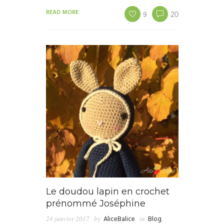
READ MORE
9
20
Le doudou lapin en crochet
prénommé Joséphine
24 janvier 2017
by
AliceBalice
in
Blog
,