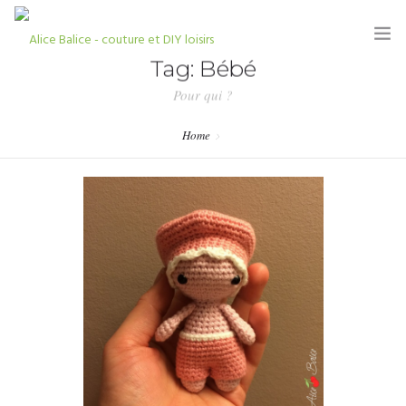
Tag: Bébé
Pour qui ?
Home
HOME
BLOG
TUTORIELS
KITS & COUPONS
SHOP
PARTENARIATS & PRESSE