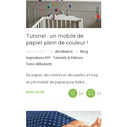
Tutoriel : un mobile de
papier plein de couleur !
28 avril 2017
by
AliceBalice
in
Blog
,
Inspirations DIY
,
Tutoriels & Patrons
,
Tutos débutants
Du papier, des cintres et des perles, et hop
un joli mobile de papier pour bébé…
READ MORE
24
14