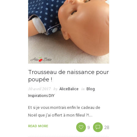
Trousseau de naissance pour
poupée !
10 avril 2017
by
AliceBalice
in
Blog
,
Inspirations DIY
Et si je vous montrais enfin le cadeau de
Noël que j’ai offert à mon filleul ?!…
READ MORE
9
28