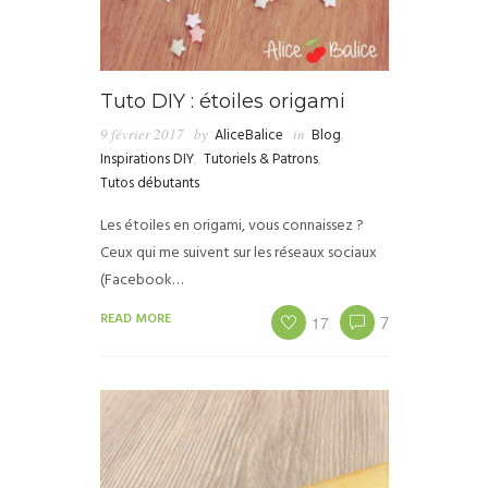
Tuto DIY : étoiles origami
9 février 2017
by
AliceBalice
in
Blog
,
Inspirations DIY
,
Tutoriels & Patrons
,
Tutos débutants
Les étoiles en origami, vous connaissez ?
Ceux qui me suivent sur les réseaux sociaux
(Facebook…
READ MORE
17
7