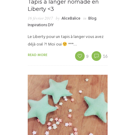
Tapis à langer nomade en
Liberty <3
16 février 2017
by
AliceBalice
in
Blog
,
Inspirations DIY
Le Liberty pour un tapis à langer vous avez
déjà osé ?! Moi oui
***…
READ MORE
9
16