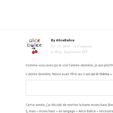
By
AliceBalice
Fév 25, 2016
8 Comments
in
Blog
,
Inspirations DIY
Comme vous avez pu le voir l’année dernière, je suis plutôt
L’année dernière, Ninon avait fêté ses 2 an
s sur le thème « 
Cette année, j’ai décidé de mettre la barre moins haut (ben
!), mais « moins haut » en langage « Alice Balice » nécess