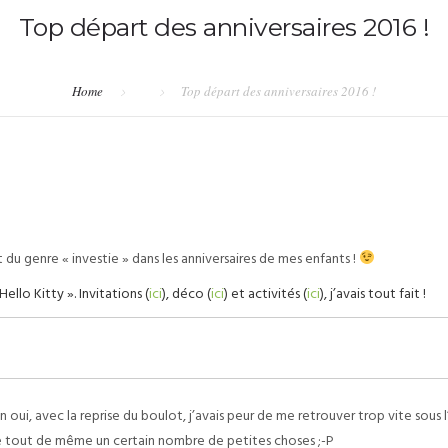
Top départ des anniversaires 2016 !
Home
Top départ des anniversaires 2016 !
 du genre « investie » dans les anniversaires de mes enfants !
Hello Kitty ». Invitations (
ici
), déco (
ici
) et activités (
ici
), j’avais tout fait !
 oui, avec la reprise du boulot, j’avais peur de me retrouver trop vite sous 
ite tout de même un certain nombre de petites choses ;-P