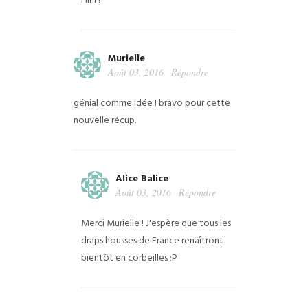
Hihi !
Murielle
Août 03, 2016
Répondre
génial comme idée ! bravo pour cette
nouvelle récup.
Alice Balice
Août 03, 2016
Répondre
Merci Murielle ! J'espère que tous les
draps housses de France renaîtront
bientôt en corbeilles ;P