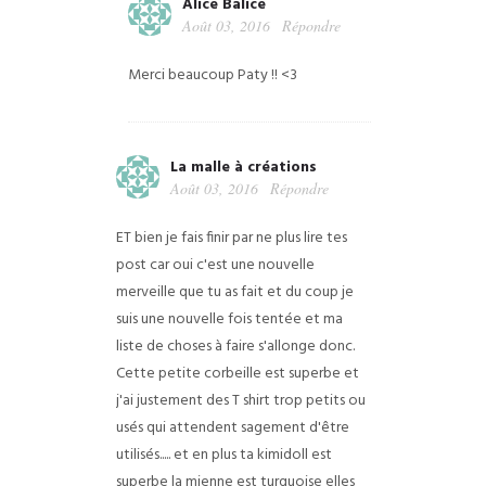
Alice Balice
Août 03, 2016
Répondre
Merci beaucoup Paty !! <3
La malle à créations
Août 03, 2016
Répondre
ET bien je fais finir par ne plus lire tes
post car oui c'est une nouvelle
merveille que tu as fait et du coup je
suis une nouvelle fois tentée et ma
liste de choses à faire s'allonge donc.
Cette petite corbeille est superbe et
j'ai justement des T shirt trop petits ou
usés qui attendent sagement d'être
utilisés..... et en plus ta kimidoll est
superbe la mienne est turquoise elles