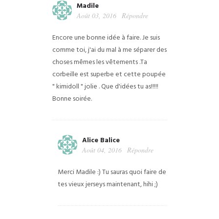
Madile
Août 03, 2016
Répondre
Encore une bonne idée à faire. Je suis
comme toi, j'ai du mal à me séparer des
choses mêmes les vêtements .Ta
corbeille est superbe et cette poupée
" kimidoll " jolie .
Que d'idées tu as!!!!!
Bonne soirée.
Alice Balice
Août 04, 2016
Répondre
Merci Madile :) Tu sauras quoi faire de
tes vieux jerseys maintenant, hihi ;)