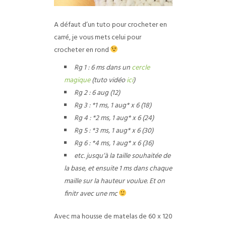
A défaut d’un tuto pour crocheter en
carré, je vous mets celui pour
crocheter en rond
Rg 1 : 6 ms dans un
cercle
magique
(tuto vidéo
ici
)
Rg 2 : 6 aug (12)
Rg 3 : *1 ms, 1 aug* x 6 (18)
Rg 4 : *2 ms, 1 aug* x 6 (24)
Rg 5 : *3 ms, 1 aug* x 6 (30)
Rg 6 : *4 ms, 1 aug* x 6 (36)
etc. jusqu’à la taille souhaitée de
la base, et ensuite 1 ms dans chaque
maille sur la hauteur voulue. Et on
finitr avec une mc
Avec ma housse de matelas de 60 x 120