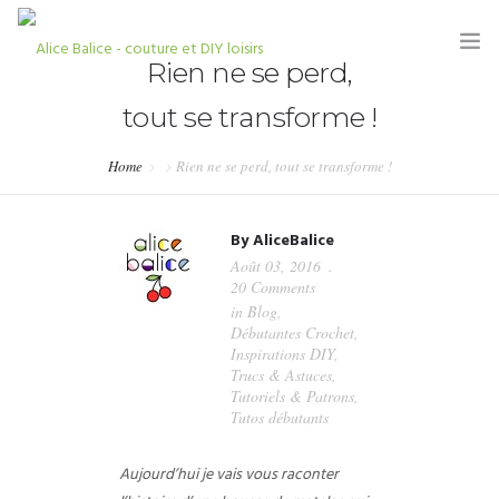
Rien ne se perd,
tout se transforme !
Home
Rien ne se perd, tout se transforme !
HOME
By
AliceBalice
BLOG
Août 03, 2016
20 Comments
TUTORIELS
in
Blog
,
Débutantes Crochet
,
KITS & COUPONS
Inspirations DIY
,
Trucs & Astuces
,
SHOP
Tutoriels & Patrons
,
Tutos débutants
PARTENARIATS & PRESSE
Aujourd’hui je vais vous raconter